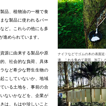
紙製品、植物油の一種で食
ざまな製品に使われるパー
物など。これらの他にも多
が進められています。
然資源に由来する製品や原
ナイフなどでゴムの木の表面近
液。これを集めて凝固、加工し
境的、社会的な負荷、具体
トラなど希少な野生生物の
き起こしていないか、地域
している土地を、事前の合
ていないかなどを、企業が
動きは、もはや珍しいこと