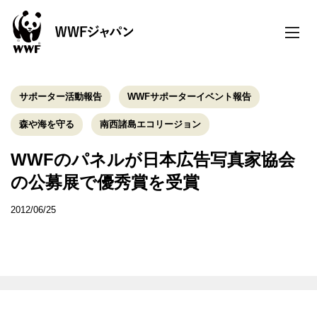
toggle
naviga
サポーター活動報告
WWFサポーターイベント報告
森や海を守る
南西諸島エコリージョン
WWFのパネルが日本広告写真家協会
の公募展で優秀賞を受賞
2012/06/25