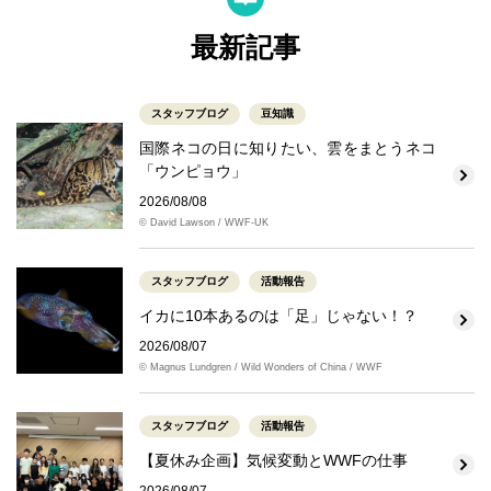
最新記事
スタッフブログ
豆知識
国際ネコの日に知りたい、雲をまとうネコ
「ウンピョウ」
2026/08/08
© David Lawson / WWF-UK
スタッフブログ
活動報告
イカに10本あるのは「足」じゃない！？
2026/08/07
© Magnus Lundgren / Wild Wonders of China / WWF
スタッフブログ
活動報告
【夏休み企画】気候変動とWWFの仕事
2026/08/07