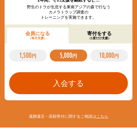
1年間、その支援を継続すると…
野生のトラが生息する東南アジアの森で行なう
カメラトラップ調査の
トレーニングを実施できます。
会員になる
寄付をする
（毎月支援）
（1度だけ支援）
1,500
5,000
10,000
円
円
円
遺贈遺言・高額寄付に関するご相談は
こちら