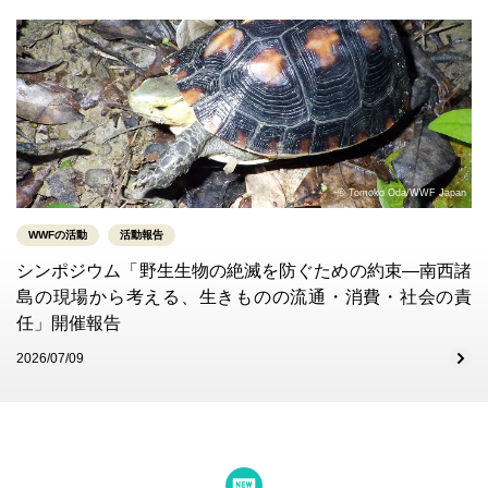
© Tomoko Oda/WWF Japan
WWFの活動
活動報告
シンポジウム「野生生物の絶滅を防ぐための約束―南西諸
島の現場から考える、生きものの流通・消費・社会の責
任」開催報告
2026/07/09