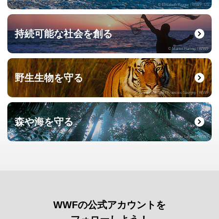
© Elisabeth Kruger / WWF-US
持続可能な社会を創る
© Martin Harvey / WWF
野生生物を守る
© naturepl.com / Francois Savigny / WWF
森や海を守る
© Roger Leguen / WWF
WWFの公式アカウントを