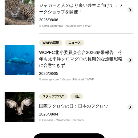
ジャガーと人のより良い共生に向けて：ワ
ークショップを開催！
2026/08/06
© Chris Gomersall / naturepl.com / WWF
WWFの活動
ニュース
WCPFC北小委員会会合2026結果報告 今
年も太平洋クロマグロの長期的な漁獲戦略
に合意できず
2026/08/05
© naturepl.com / Visuals Unlimited / WWF
スタッフブログ
日記
国際フクロウの日：日本のフクロウ
2026/08/04
© Gin tonic / Wikimedia Commons