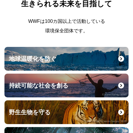
生きられる未来を目指して
WWFは100カ国以上で活動している
環境保全団体です。
地球温暖化を防ぐ
© Elisabeth Kruger / WWF-US
持続可能な社会を創る
© Martin Harvey / WWF
野生生物を守る
© naturepl.com / Francois Savigny / WWF