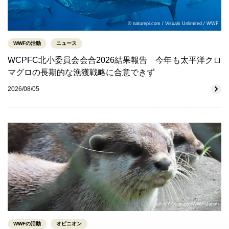
© naturepl.com / Visuals Unlimited / WWF
WWFの活動
ニュース
WCPFC北小委員会会合2026結果報告 今年も太平洋クロ
マグロの長期的な漁獲戦略に合意できず
2026/08/05
©Y.Okamoto/WWF-Japan
WWFの活動
オピニオン