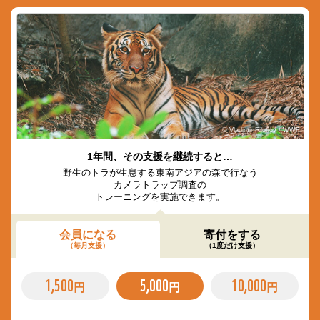
© Vladimir Filonov / WWF
1年間、その支援を継続すると…
野生のトラが生息する東南アジアの森で行なう
カメラトラップ調査の
トレーニングを実施できます。
会員になる
寄付をする
（毎月支援）
（1度だけ支援）
1,500
5,000
10,000
円
円
円