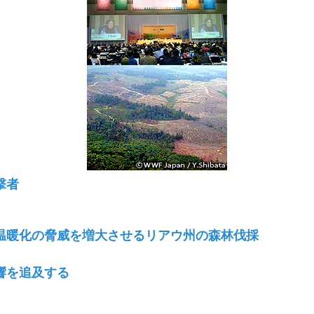
撃者
温暖化の脅威を増大させるリアウ州の森林伐採
響を追及する