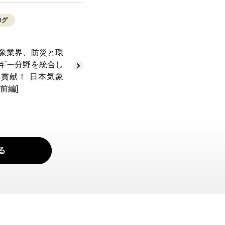
ログ
象業界、防災と環
ギー分野を統合し
貢献！ 日本気象
前編]
る