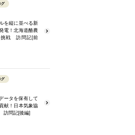
ログ
ルを縦に並べる新
発電！北海道酪農
挑戦 訪問記[前
ログ
なデータを保有して
貢献！日本気象協
 訪問記[後編]