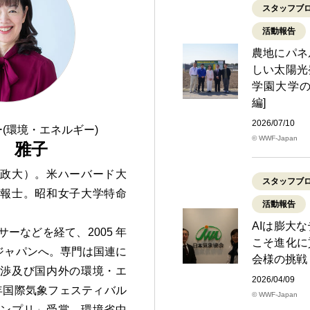
スタッフブ
活動報告
農地にパネ
しい太陽光
学園大学の
編]
2026/07/10
(環境・エネルギー)
© WWF-Japan
 雅子
法政大）。米ハーバード大
スタッフブ
予報士。昭和女子大学特命
活動報告
AIは膨大
ーなどを経て、2005 年
こそ進化に
F ジャパンへ。専門は国連に
会様の挑戦
交渉及び国内外の環境・エ
2026/04/09
 年国際気象フェスティバル
© WWF-Japan
ランプリ」受賞。環境省中