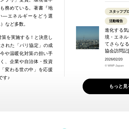
ども務めている。著書『地
スタッフブ
い―エネルギーをどう選
活動報告
21）など多数。
進化する気
境・エネル
化対策を実施する！と決意し
てさらなる
合意された「パリ協定」の成
協会訪問記[
！今や温暖化対策の担い手
2026/02/20
なく、企業や自治体・投資
© WWF-Japan
。「変わる世の中」を応援
です♪
もっと見