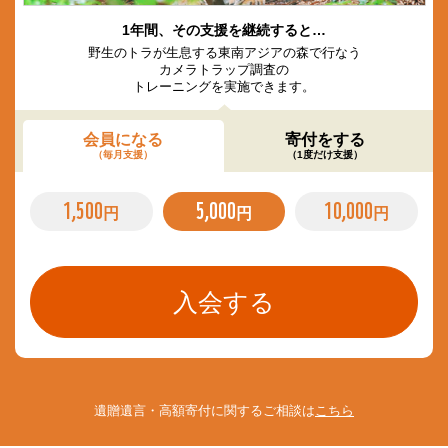
1年間、その支援を継続すると…
野生のトラが生息する東南アジアの森で行なう
カメラトラップ調査の
トレーニングを実施できます。
会員になる
寄付をする
（毎月支援）
（1度だけ支援）
1,500
5,000
10,000
円
円
円
遺贈遺言・高額寄付に関するご相談は
こちら