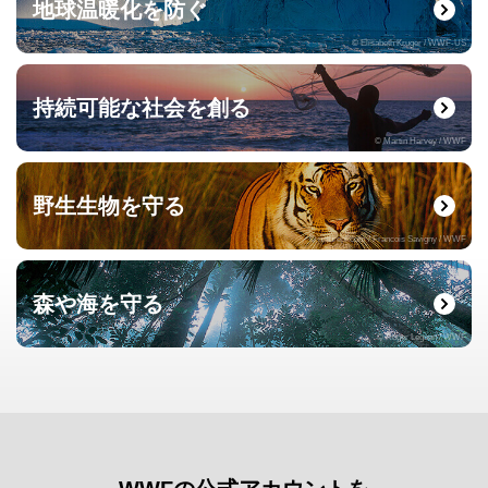
地球温暖化を防ぐ
© Elisabeth Kruger / WWF-US
持続可能な社会を創る
© Martin Harvey / WWF
野生生物を守る
© naturepl.com / Francois Savigny / WWF
森や海を守る
© Roger Leguen / WWF