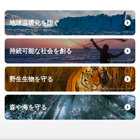
地球温暖化を防ぐ
© Elisabeth Kruger / WWF-US
持続可能な社会を創る
© Martin Harvey / WWF
野生生物を守る
© naturepl.com / Francois Savigny / WWF
森や海を守る
© Roger Leguen / WWF