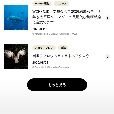
WWFの活動
ニュース
WCPFC北小委員会会合2026結果報告 今
年も太平洋クロマグロの長期的な漁獲戦略
に合意できず
2026/08/05
© naturepl.com / Visuals Unlimited / WWF
スタッフブログ
日記
国際フクロウの日：日本のフクロウ
2026/08/04
© Gin tonic / Wikimedia Commons
もっと見る