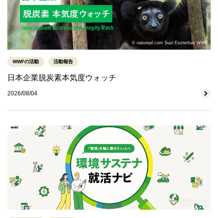
© naturepl.com Suzi Eszterhas WWF
WWFの活動
活動報告
日本企業脱炭素本気度ウォッチ
2026/08/04
© WWF-Japan