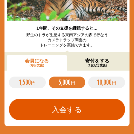
© Vladimir Filonov / WWF
1年間、その支援を継続すると…
野生のトラが生息する東南アジアの森で行なう
カメラトラップ調査の
トレーニングを実施できます。
会員になる
寄付をする
（毎月支援）
（1度だけ支援）
1,500
5,000
10,000
円
円
円