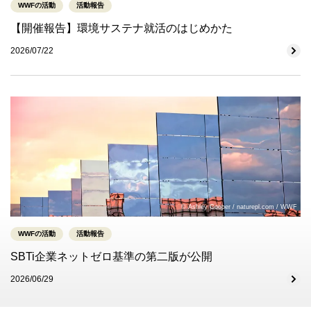
WWFの活動
活動報告
【開催報告】環境サステナ就活のはじめかた
2026/07/22
© Ashley Cooper / naturepl.com / WWF
WWFの活動
活動報告
SBTi企業ネットゼロ基準の第二版が公開
2026/06/29