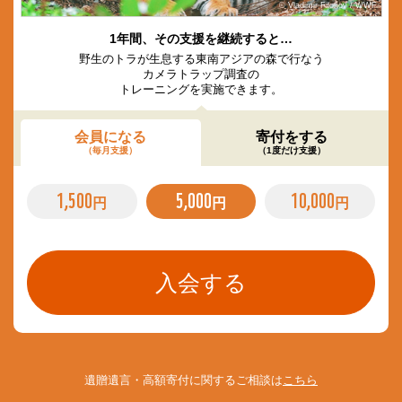
© Vladimir Filonov / WWF
1年間、その支援を継続すると…
野生のトラが生息する東南アジアの森で行なう
カメラトラップ調査の
トレーニングを実施できます。
会員になる
寄付をする
（毎月支援）
（1度だけ支援）
1,500
5,000
10,000
円
円
円
遺贈遺言・高額寄付に関するご相談は
こちら