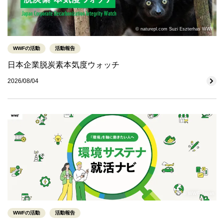
© naturepl.com Suzi Eszterhas WWF
WWFの活動
活動報告
日本企業脱炭素本気度ウォッチ
2026/08/04
© WWF-Japan
WWFの活動
活動報告