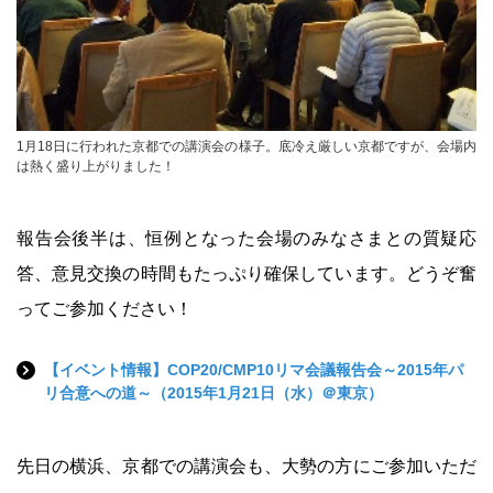
1月18日に行われた京都での講演会の様子。底冷え厳しい京都ですが、会場内
は熱く盛り上がりました！
報告会後半は、恒例となった会場のみなさまとの質疑応
答、意見交換の時間もたっぷり確保しています。どうぞ奮
ってご参加ください！
【イベント情報】COP20/CMP10リマ会議報告会～2015年パ
リ合意への道～（2015年1月21日（水）＠東京）
先日の横浜、京都での講演会も、大勢の方にご参加いただ