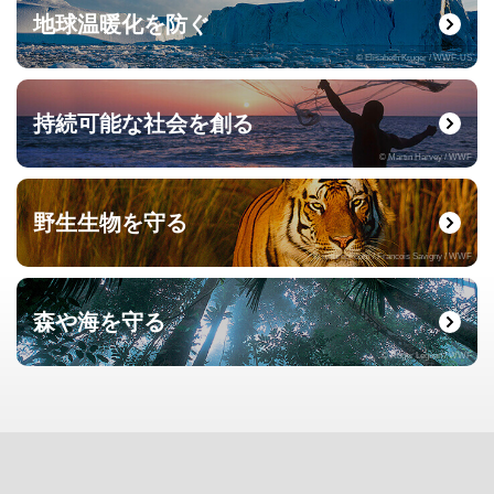
地球温暖化を防ぐ
© Elisabeth Kruger / WWF-US
持続可能な社会を創る
© Martin Harvey / WWF
野生生物を守る
© naturepl.com / Francois Savigny / WWF
森や海を守る
© Roger Leguen / WWF