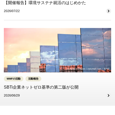
【開催報告】環境サステナ就活のはじめかた
2026/07/22
© Ashley Cooper / naturepl.com / WWF
WWFの活動
活動報告
SBTi企業ネットゼロ基準の第二版が公開
2026/06/29