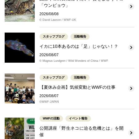
「ウンピョウ」
2026/08/08
© David Lawson / WWF-UK
スタッフブログ
活動報告
イカに10本あるのは「足」じゃない！？
2026/08/07
© Magnus Lundgren / Wild Wonders of China / WWF
スタッフブログ
活動報告
【夏休み企画】気候変動とWWFの仕事
2026/08/07
©WWF-JAPAN
WWFの活動
イベント報告
公開講座「野生ネコに迫る危機とは」を開
催