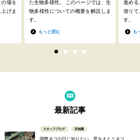
この場を
た生物多様性。 このページでは、生
進める
し上げま
物多様性についての概要を解説しま
借りて
す。
す。
もっと読む
も
最新記事
スタッフブログ
豆知識
国際ネコの日に知りたい、雲をまとうネコ