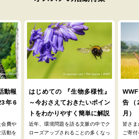
lliams / WWF
© naturepl.com / Phil Savoie / WWF
活動報
はじめての 『生物多様性』
WW
23年6
～今おさえておきたいポイン
告（2
トをわかりやすく簡単に解説
月）
た会費や
近年、環境問題を語る文脈の中でク
皆さま
な活動を
ローズアップされることの多くなっ
ご寄付