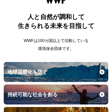
人と自然が調和して
生きられる未来を目指して
WWFは100カ国以上で活動している
環境保全団体です。
地球温暖化を防ぐ
© Elisabeth Kruger / WWF-US
持続可能な社会を創る
© Martin Harvey / WWF