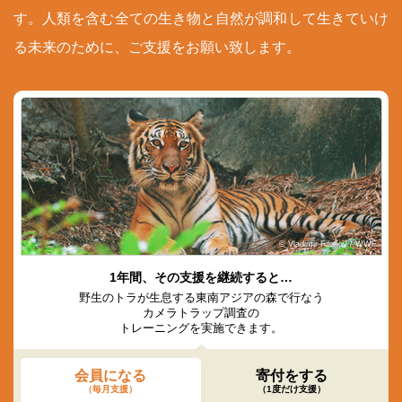
す。人類を含む全ての生き物と自然が調和して生きていけ
る未来のために、ご支援をお願い致します。
© Vladimir Filonov / WWF
1年間、その支援を継続すると…
野生のトラが生息する東南アジアの森で行なう
カメラトラップ調査の
トレーニングを実施できます。
会員になる
寄付をする
（毎月支援）
（1度だけ支援）