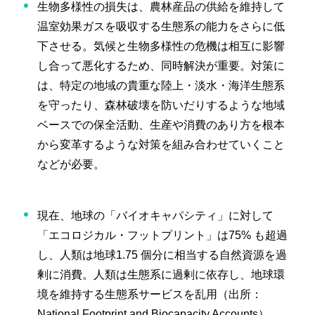
生物多様性の損失は、農林産品の供給を維持して
温室効果ガスを吸収する生態系の能力をさらに低
下させる。気候と生物多様性の危機は相互に影響
し合って悪化するため、同時解決が重要。対策に
は、特定の地域の貴重な陸上・淡水・海洋生態系
を守ったり、森林破壊を防いだりするような地域
ベースでの保全活動、生産や消費のあり方を根本
から変革するような対策を組み合わせていくこと
などが必要。
現在、地球の「バイオキャパシティ」に対して
「エコロジカル・フットプリント」は75% も超過
し、人類は地球1.75 個分に相当する自然資源を過
剰に消費。人類は生態系に過剰に依存し、地球環
境を維持する生態系サービスを乱用（出所：
National Footprint and Biocapacity Accounts）。