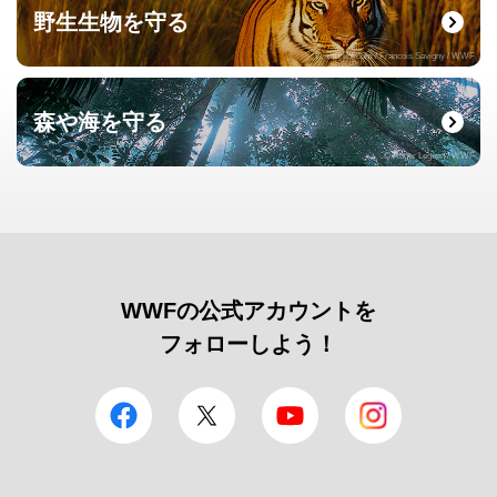
野生生物を守る
© naturepl.com / Francois Savigny / WWF
森や海を守る
© Roger Leguen / WWF
WWFの公式アカウントを
フォローしよう！
facebook
Twitter
YouTube
Instagram