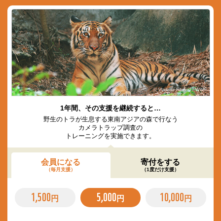
© Vladimir Filonov / WWF
1年間、その支援を継続すると…
野生のトラが生息する東南アジアの森で行なう
カメラトラップ調査の
トレーニングを実施できます。
会員になる
寄付をする
（毎月支援）
（1度だけ支援）
1,500
5,000
10,000
円
円
円