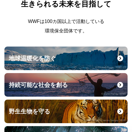
生きられる未来を目指して
WWFは100カ国以上で活動している
環境保全団体です。
地球温暖化を防ぐ
© Elisabeth Kruger / WWF-US
持続可能な社会を創る
© Martin Harvey / WWF
野生生物を守る
© naturepl.com / Francois Savigny / WWF