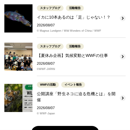
スタッフブログ
活動報告
イカに10本あるのは「足」じゃない！？
2026/08/07
© Magnus Lundgren / Wild Wonders of China / WWF
スタッフブログ
活動報告
【夏休み企画】気候変動とWWFの仕事
2026/08/07
©WWF-JAPAN
WWFの活動
イベント報告
公開講座「野生ネコに迫る危機とは」を開
催
2026/08/07
© WWF-Japan