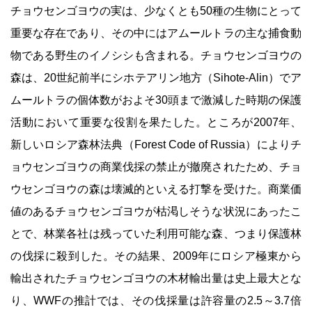
チョウセンゴヨウの実は、少なくとも50種の生物にとって
重要な存在であり、その中にはアムールトラの主な捕食動
物である野生のイノシシも含まれる。チョウセンゴヨウの
森は、20世紀前半にシホテアリン地方（Sihote-Alin）でア
ムールトラの個体数がおよそ30頭まで激減した時期の保護
活動において重要な役割を果たした。ところが2007年、
新しいロシア森林法典（Forest Code of Russia）によりチ
ョウセンゴヨウの商業伐採の禁止が撤廃されたため、チョ
ウセンゴヨウの森は壊滅的といえる打撃を受けた。商業価
値のあるチョウセンゴヨウが枯渇しそうな状況にあったこ
とで、林業各社は残っていた利用可能な森、つまり保護林
の伐採に殺到した。その結果、2009年にロシア極東から
輸出されたチョウセンゴヨウの木材輸出量は史上最大とな
り、WWFの推計では、その伐採量は許容量の2.5～3.7倍