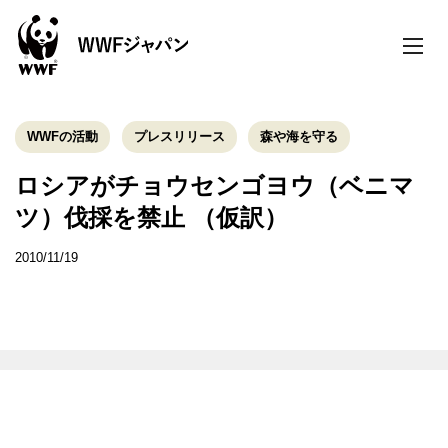
toggle
naviga
WWFの活動
プレスリリース
森や海を守る
ロシアがチョウセンゴヨウ（ベニマ
ツ）伐採を禁止 （仮訳）
2010/11/19