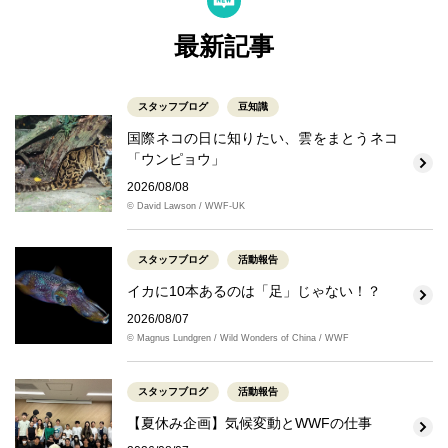
最新記事
スタッフブログ
豆知識
国際ネコの日に知りたい、雲をまとうネコ
「ウンピョウ」
2026/08/08
© David Lawson / WWF-UK
スタッフブログ
活動報告
イカに10本あるのは「足」じゃない！？
2026/08/07
© Magnus Lundgren / Wild Wonders of China / WWF
スタッフブログ
活動報告
【夏休み企画】気候変動とWWFの仕事