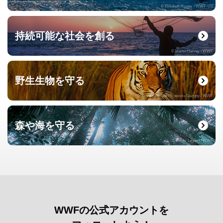
© Elisabeth Kruger / WWF-US
持続可能な社会を創る
© Martin Harvey / WWF
野生生物を守る
© naturepl.com / Francois Savigny / WWF
森や海を守る
© Roger Leguen / WWF
WWFの公式アカウントを