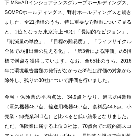
下 MS&ADインシュアランスグループホールディングス、
SOMPOホールディングス、野村ホールディングスと続き
ました。全21指標のうち、特に重要な7指標について見る
と、1位となった東京海上HDは「長期的なビジョン」、
「削減量の単位」、「目標の難易度」、「ライフサイクル
全体での排出量の見える化」、「第3者による評価」の5指
標で満点を獲得しています。なお、全65社のうち、2016
年に環境報告書類の発行がなかった35社は評価の対象から
除外し、残りの30社について評価を行いました。
金融・保険業の平均点は、34.9点となり、過去の4業種
（電気機器48.7点、輸送用機器46.7点、食料品44.8点、小
売業・卸売業34.1点）と比べると低い結果となりました。
ただ、保険業に属する上位３社は、70点台で比較的高スコ
アとなりました。3社はいずれも、長期的な視点で実効性