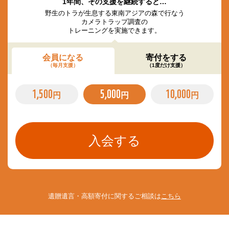
1年間、その支援を継続すると…
野生のトラが生息する東南アジアの森で行なう
カメラトラップ調査の
トレーニングを実施できます。
会員になる
寄付をする
（毎月支援）
（1度だけ支援）
1,500
5,000
10,000
円
円
円
遺贈遺言・高額寄付に関するご相談は
こちら