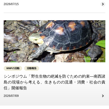
2026/07/15
© Tomoko Oda/WWF Japan
WWFの活動
活動報告
シンポジウム「野生生物の絶滅を防ぐための約束―南西諸
島の現場から考える、生きものの流通・消費・社会の責
任」開催報告
2026/07/09