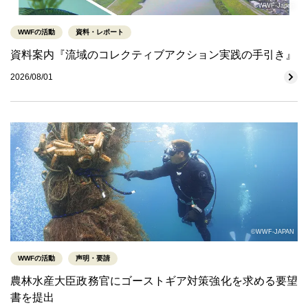
©WWF-Japan
WWFの活動
資料・レポート
資料案内『流域のコレクティブアクション実践の手引き』
2026/08/01
©WWF-JAPAN
WWFの活動
声明・要請
農林水産大臣政務官にゴーストギア対策強化を求める要望
書を提出