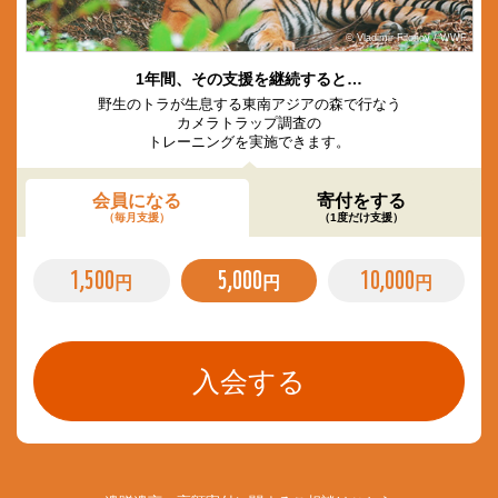
© Vladimir Filonov / WWF
1年間、その支援を継続すると…
野生のトラが生息する東南アジアの森で行なう
カメラトラップ調査の
トレーニングを実施できます。
会員になる
寄付をする
（毎月支援）
（1度だけ支援）
1,500
5,000
10,000
円
円
円