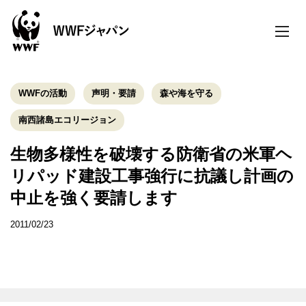
toggle
naviga
WWFの活動
声明・要請
森や海を守る
南西諸島エコリージョン
生物多様性を破壊する防衛省の米軍ヘ
リパッド建設工事強行に抗議し計画の
中止を強く要請します
2011/02/23