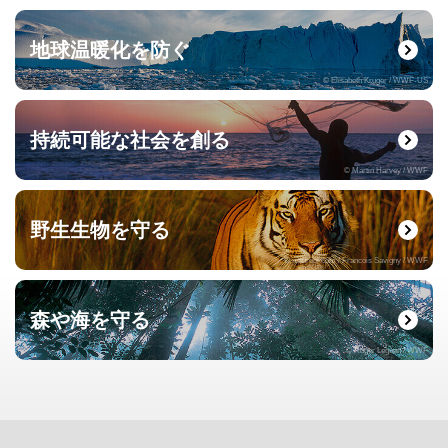
地球温暖化を防ぐ
© Elisabeth Kruger / WWF-US
持続可能な社会を創る
© Martin Harvey / WWF
野生生物を守る
© naturepl.com / Francois Savigny / WWF
森や海を守る
© Roger Leguen / WWF