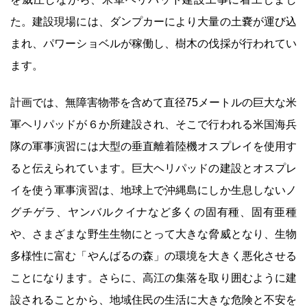
た。建設現場には、ダンプカーにより大量の土嚢が運び込
まれ、パワーショベルが稼働し、樹木の伐採が行われてい
ます。
計画では、無障害物帯を含めて直径75メートルの巨大な米
軍ヘリパッドが６か所建設され、そこで行われる米国海兵
隊の軍事演習には大型の垂直離着陸機オスプレイを使用す
ると伝えられています。巨大ヘリパッドの建設とオスプレ
イを使う軍事演習は、地球上で沖縄島にしか生息しないノ
グチゲラ、ヤンバルクイナなど多くの固有種、固有亜種
や、さまざまな野生生物にとって大きな脅威となり、生物
多様性に富む「やんばるの森」の環境を大きく悪化させる
ことになります。さらに、高江の集落を取り囲むように建
設されることから、地域住民の生活に大きな危険と不安を