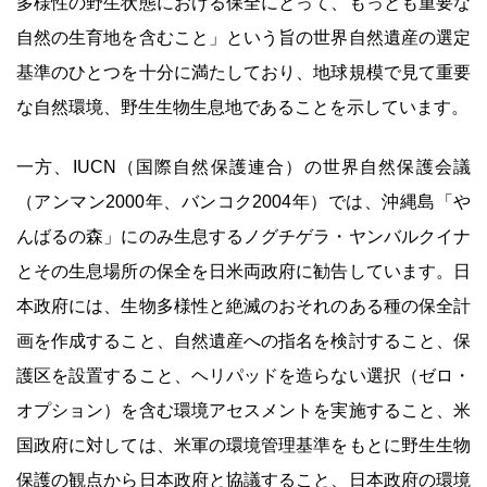
多様性の野生状態における保全にとって、もっとも重要な
自然の生育地を含むこと」という旨の世界自然遺産の選定
基準のひとつを十分に満たしており、地球規模で見て重要
な自然環境、野生生物生息地であることを示しています。
一方、IUCN（国際自然保護連合）の世界自然保護会議
（アンマン2000年、バンコク2004年）では、沖縄島「や
んばるの森」にのみ生息するノグチゲラ・ヤンバルクイナ
とその生息場所の保全を日米両政府に勧告しています。日
本政府には、生物多様性と絶滅のおそれのある種の保全計
画を作成すること、自然遺産への指名を検討すること、保
護区を設置すること、ヘリパッドを造らない選択（ゼロ・
オプション）を含む環境アセスメントを実施すること、米
国政府に対しては、米軍の環境管理基準をもとに野生生物
保護の観点から日本政府と協議すること、日本政府の環境