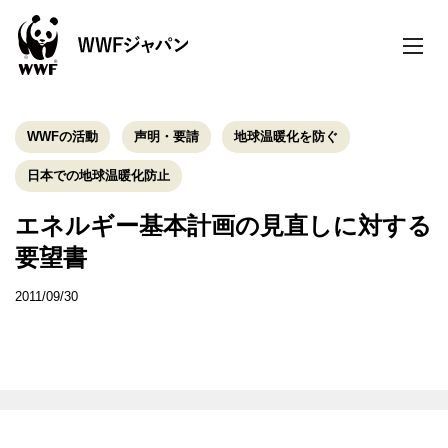
toggle
naviga
WWFの活動
声明・要請
地球温暖化を防ぐ
日本での地球温暖化防止
エネルギー基本計画の見直しに対する
要望書
2011/09/30