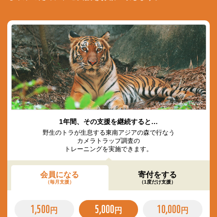
© Vladimir Filonov / WWF
1年間、その支援を継続すると…
野生のトラが生息する東南アジアの森で行なう
カメラトラップ調査の
トレーニングを実施できます。
会員になる
寄付をする
（毎月支援）
（1度だけ支援）
1,500
5,000
10,000
円
円
円