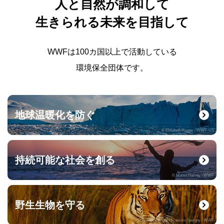
人と自然が調和して
生きられる未来を目指して
WWFは100カ国以上で活動している
環境保全団体です。
地球温暖化を防ぐ
© Elisabeth Kruger / WWF-US
持続可能な社会を創る
© Martin Harvey / WWF
野生生物を守る
© naturepl.com / Francois Savigny / WWF