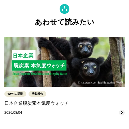
あわせて読みたい
© naturepl.com Suzi Eszterhas WWF
WWFの活動
活動報告
日本企業脱炭素本気度ウォッチ
2026/08/04