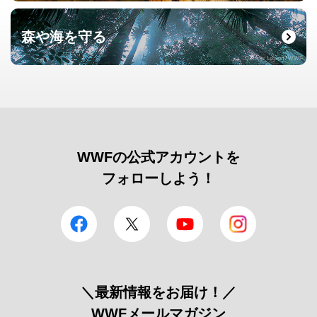
森や海を守る
© Roger Leguen / WWF
WWFの公式アカウントを
フォローしよう！
facebook
Twitter
YouTube
Instagram
＼最新情報をお届け！／
WWFメールマガジン