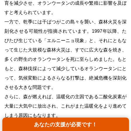
育を減少させ、オランウータンの成長や繁殖に影響を及ぼ
すと考えられています。
一方で、乾季には干ばつがこの島々を襲い、森林火災を深
刻化させる可能性が指摘されています。1997年以降、た
びたび生じている「エルニーニョ現象」と、それにともな
って生じた大規模な森林火災は、すでに広大な森を焼き、
多くの野生のオランウータンを死に至らしめました。もと
もと、森林伐採によって減少しているオランウータンにと
って、気候変動によるさらなる打撃は、絶滅危機を深刻化
させる大きな問題です。
さらに、森が燃えれば、温暖化の主因である二酸化炭素が
大量に大気中に放出され、これがまた温暖化をより進めて
しまう原因にもなります。
あなたの支援が必要です！