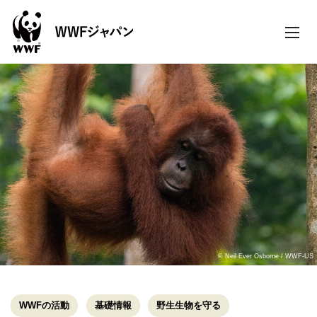
toggle
naviga
© Neil Ever Osborne / WWF-US
WWFの活動
基礎情報
野生生物を守る