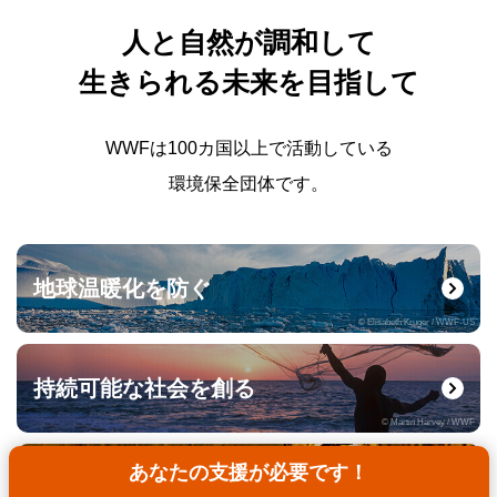
人と自然が調和して
生きられる未来を目指して
WWFは100カ国以上で活動している
環境保全団体です。
地球温暖化を防ぐ
© Elisabeth Kruger / WWF-US
持続可能な社会を創る
© Martin Harvey / WWF
あなたの支援が必要です！
野生生物を守る