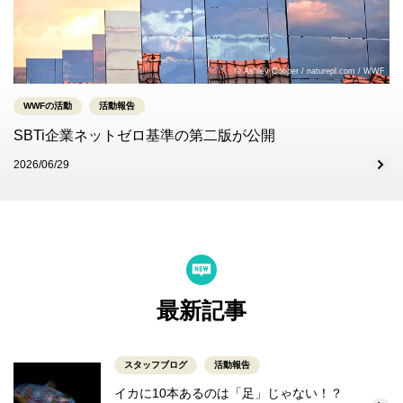
© Ashley Cooper / naturepl.com / WWF
WWFの活動
活動報告
SBTi企業ネットゼロ基準の第二版が公開
2026/06/29
最新記事
スタッフブログ
活動報告
イカに10本あるのは「足」じゃない！？