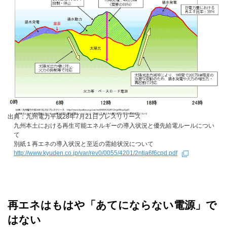
出典：
九州電力平成28年7月21日プレスリリース
九州本土における再生可能エネルギーの導入状況と優先給電ルールについ
て
別紙１再エネの導入状況と至近の需給状況について
http://www.kyuden.co.jp/var/rev0/0055/4201/2ntja6f6cpd.pdf
再エネはもはや「あてにならない電源」で
はない