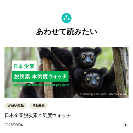
あわせて読みたい
© naturepl.com Suzi Eszterhas WWF
WWFの活動
活動報告
日本企業脱炭素本気度ウォッチ
2026/08/04