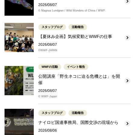
2026/08/07
© Magnus Lundgren / Wild Wonders of China / WWF
スタッフブログ
活動報告
【夏休み企画】気候変動とWWFの仕事
2026/08/07
©WWF-JAPAN
WWFの活動
イベント報告
公開講座「野生ネコに迫る危機とは」を開
催
2026/08/07
© WWF-Japan
スタッフブログ
活動報告
ナイロビ国連事務局、国際交渉の現場から
2026/08/06