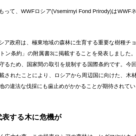
もって、WWFロシア(Vsemirnyi Fond Prirody)は
日、ロシア政府は、極東地域の森林に生育する重要な樹種チ
トン条約」の附属書3に掲載することを発表しました
守るため、国家間の取引を規制する国際条約です。今
載されたことにより、ロシアから周辺国に向けた、木
地の違法な伐採にも歯止めがかかることが期待されてい
代表する木に危機が