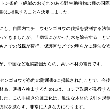
ントン条約（絶滅のおそれのある野生動植物の種の国際
属書3に掲載することを決定しました。
にも、自国内でチョウセンゴヨウの伐採を規制する法
ってきましたが、「病気にかかった木を除去する」と
もとでの伐採が横行。保護区などでの明らかに違法な
が、中国など近隣諸国からの、高い木材の需要です。
センゴヨウが条約の附属書3に掲載されたことで、今
材品、薄板を輸出するためには、ロシア政府が発行す
した。この手続きの厳正化は、違法な木材の取引を規
伐採を減らす、非常に大きな力になります。