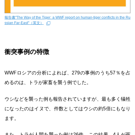
報告書"The Way of the Tiger: a WWF report on human-tiger conflicts in the Ru
ssian Far-East"（英文）
衝突事例の特徴
WWFロシアの分析によれば、279の事例のうち57％を占
めるのは、トラが家畜を襲う例でした。
ウシなどを襲った例も報告されていますが、最も多く犠牲
になったのはイヌで、件数としてはウシの約5倍にもなり
ます。
また、トラが人間を襲った例は26件。この結果、4人が死