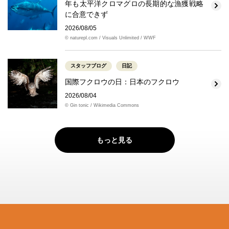
年も太平洋クロマグロの長期的な漁獲戦略
に合意できず
2026/08/05
© naturepl.com / Visuals Unlimited / WWF
スタッフブログ
日記
国際フクロウの日：日本のフクロウ
2026/08/04
© Gin tonic / Wikimedia Commons
もっと見る