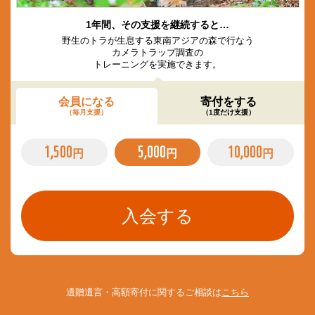
1年間、その支援を継続すると…
野生のトラが生息する東南アジアの森で行なう
カメラトラップ調査の
トレーニングを実施できます。
会員になる
寄付をする
（毎月支援）
（1度だけ支援）
1,500
5,000
10,000
円
円
円
遺贈遺言・高額寄付に関するご相談は
こちら