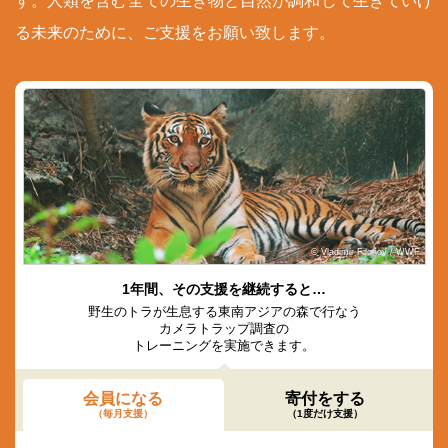
す。人類を含む全ての生き物と自然が調和して生きていけ
る未来のために、ご支援をお願い致します。
© Vladimir Filonov / WWF
1年間、その支援を継続すると…
野生のトラが生息する東南アジアの森で行なう
カメラトラップ調査の
トレーニングを実施できます。
会員になる
寄付をする
（毎月支援）
（1度だけ支援）