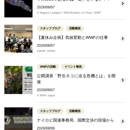
2026/08/07
© Magnus Lundgren / Wild Wonders of China / WWF
スタッフブログ
活動報告
【夏休み企画】気候変動とWWFの仕事
2026/08/07
©WWF-JAPAN
WWFの活動
イベント報告
公開講座「野生ネコに迫る危機とは」を開
催
2026/08/07
© WWF-Japan
スタッフブログ
活動報告
ナイロビ国連事務局、国際交渉の現場から
2026/08/06