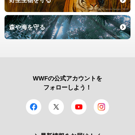
野生生物を守る
© naturepl.com / Francois Savigny / WWF
森や海を守る
© Roger Leguen / WWF
WWFの公式アカウントを
フォローしよう！
facebook
Twitter
YouTube
Instagram