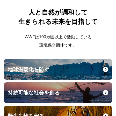
人と自然が調和して
生きられる未来を目指して
WWFは100カ国以上で活動している
環境保全団体です。
地球温暖化を防ぐ
© Elisabeth Kruger / WWF-US
持続可能な社会を創る
© Martin Harvey / WWF