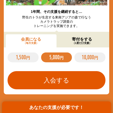
© Vladimir Filonov / WWF
1年間、その支援を継続すると…
野生のトラが生息する東南アジアの森で行なう
カメラトラップ調査の
トレーニングを実施できます。
会員になる
寄付をする
（毎月支援）
（1度だけ支援）
1,500
5,000
10,000
円
円
円
あなたの支援が必要です！
遺贈遺言・高額寄付に関するご相談は
こちら