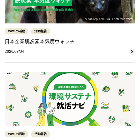
© naturepl.com Suzi Eszterhas WWF
WWFの活動
活動報告
日本企業脱炭素本気度ウォッチ
2026/08/04
© WWF-Japan
WWFの活動
活動報告