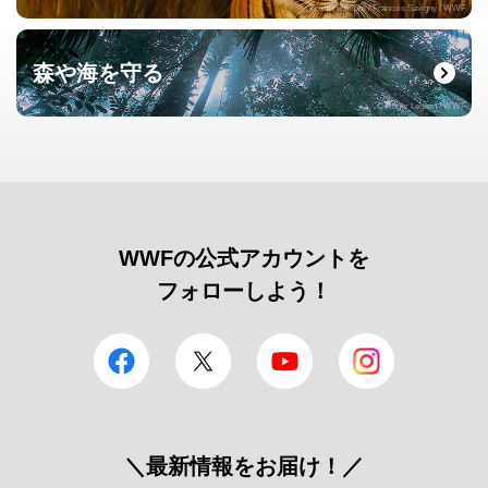
© naturepl.com / Francois Savigny / WWF
森や海を守る
© Roger Leguen / WWF
WWFの公式アカウントを
フォローしよう！
facebook
Twitter
YouTube
Instagram
＼最新情報をお届け！／