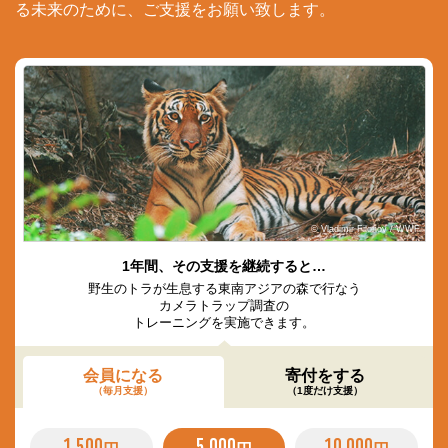
る未来のために、ご支援をお願い致します。
© Vladimir Filonov / WWF
1年間、その支援を継続すると…
野生のトラが生息する東南アジアの森で行なう
カメラトラップ調査の
トレーニングを実施できます。
会員になる
寄付をする
（毎月支援）
（1度だけ支援）
1,500
5,000
10,000