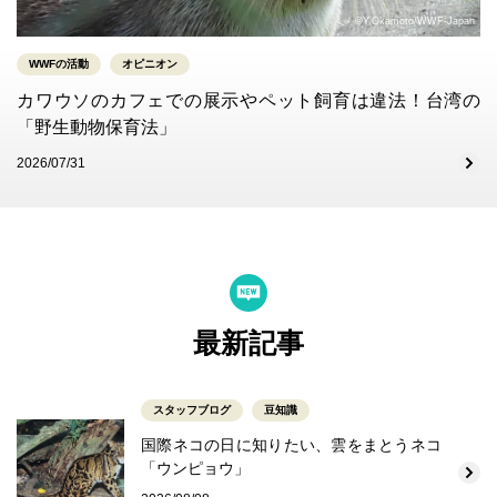
©Y.Okamoto/WWF-Japan
WWFの活動
オピニオン
カワウソのカフェでの展示やペット飼育は違法！台湾の
「野生動物保育法」
2026/07/31
最新記事
スタッフブログ
豆知識
国際ネコの日に知りたい、雲をまとうネコ
「ウンピョウ」