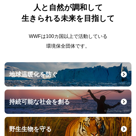
人と自然が調和して
生きられる未来を目指して
WWFは100カ国以上で活動している
環境保全団体です。
地球温暖化を防ぐ
© Elisabeth Kruger / WWF-US
持続可能な社会を創る
© Martin Harvey / WWF
野生生物を守る