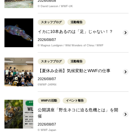
2026/08/08
© David Lawson / WWF-UK
スタッフブログ
活動報告
イカに10本あるのは「足」じゃない！？
2026/08/07
© Magnus Lundgren / Wild Wonders of China / WWF
スタッフブログ
活動報告
【夏休み企画】気候変動とWWFの仕事
2026/08/07
©WWF-JAPAN
WWFの活動
イベント報告
公開講座「野生ネコに迫る危機とは」を開
催
2026/08/07
© WWF-Japan