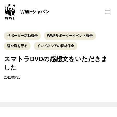
toggle
naviga
サポーター活動報告
WWFサポーターイベント報告
森や海を守る
インドネシアの森林保全
スマトラDVDの感想文をいただきま
した
2011/06/23