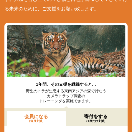
る未来のために、ご支援をお願い致します。
© Vladimir Filonov / WWF
1年間、その支援を継続すると…
野生のトラが生息する東南アジアの森で行なう
カメラトラップ調査の
トレーニングを実施できます。
会員になる
寄付をする
（毎月支援）
（1度だけ支援）