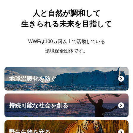
人と自然が調和して
生きられる未来を目指して
WWFは100カ国以上で活動している
環境保全団体です。
地球温暖化を防ぐ
© Elisabeth Kruger / WWF-US
持続可能な社会を創る
© Martin Harvey / WWF
野生生物を守る