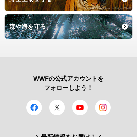
© naturepl.com / Francois Savigny / WWF
森や海を守る
© Roger Leguen / WWF
WWFの公式アカウントを
フォローしよう！
facebook
Twitter
YouTube
Instagram