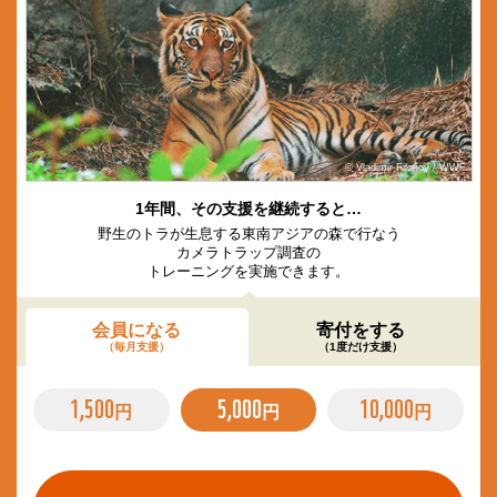
© Vladimir Filonov / WWF
1年間、その支援を継続すると…
野生のトラが生息する東南アジアの森で行なう
カメラトラップ調査の
トレーニングを実施できます。
会員になる
寄付をする
（毎月支援）
（1度だけ支援）
1,500
5,000
10,000
円
円
円