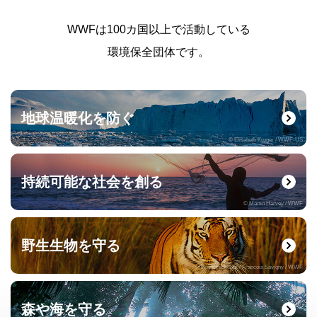
WWFは100カ国以上で活動している
環境保全団体です。
地球温暖化を防ぐ
© Elisabeth Kruger / WWF-US
持続可能な社会を創る
© Martin Harvey / WWF
野生生物を守る
© naturepl.com / Francois Savigny / WWF
森や海を守る