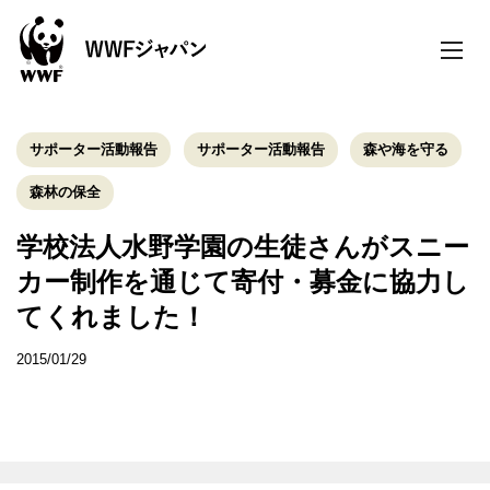
toggle
naviga
サポーター活動報告
サポーター活動報告
森や海を守る
森林の保全
学校法人水野学園の生徒さんがスニー
カー制作を通じて寄付・募金に協力し
てくれました！
2015/01/29