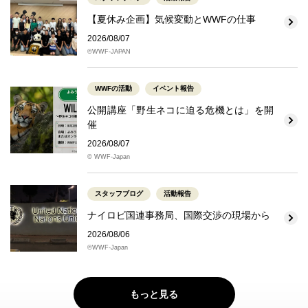
【夏休み企画】気候変動とWWFの仕事
2026/08/07
©WWF-JAPAN
WWFの活動
イベント報告
公開講座「野生ネコに迫る危機とは」を開
催
2026/08/07
© WWF-Japan
スタッフブログ
活動報告
ナイロビ国連事務局、国際交渉の現場から
2026/08/06
©WWF-Japan
もっと見る