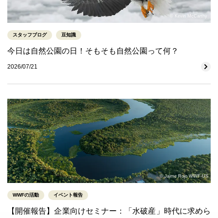
© Kevin McCarthy
スタッフブログ
豆知識
今日は自然公園の日！そもそも自然公園って何？
2026/07/21
© Jaime Rojo WWF-US
WWFの活動
イベント報告
【開催報告】企業向けセミナー：「水破産」時代に求めら