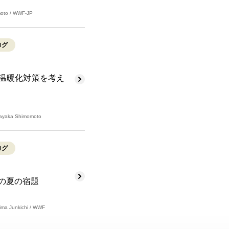
oto / WWF-JP
ログ
温暖化対策を考え
ayaka Shimomoto
ログ
の夏の宿題
ma Junkichi / WWF