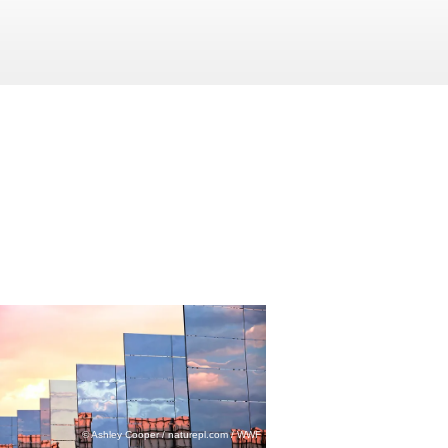
© Ashley Cooper / naturepl.com / WWF