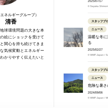
2025/07/17
© Sayaka Shimom
・エネルギーグループ）
 清香
スタッフブ
ニュース
で地球環境問題の大きな本
温暖な冬に
発の絵にショックを受けて
る
々と関心を持ち続けてきま
2025/02/27
ちな気候変動とエネルギー
© WWF-Japan / S
にわかりやすく伝えたいと
スタッフブ
ニュース
危険な暑さ
2024/09/06
© WWF-Japan / Mi