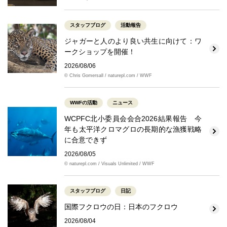
スタッフブログ
活動報告
ジャガーと人のより良い共生に向けて：ワ
ークショップを開催！
2026/08/06
© Chris Gomersall / naturepl.com / WWF
WWFの活動
ニュース
WCPFC北小委員会会合2026結果報告 今
年も太平洋クロマグロの長期的な漁獲戦略
に合意できず
2026/08/05
© naturepl.com / Visuals Unlimited / WWF
スタッフブログ
日記
国際フクロウの日：日本のフクロウ
2026/08/04