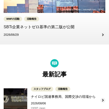
© Ashley Cooper / naturepl.com / WWF
WWFの活動
活動報告
SBTi企業ネットゼロ基準の第二版が公開
2026/06/29
最新記事
スタッフブログ
活動報告
ナイロビ国連事務局、国際交渉の現場から
2026/08/06
©WWF-Japan