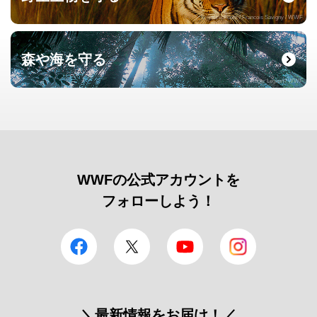
© naturepl.com / Francois Savigny / WWF
森や海を守る
© Roger Leguen / WWF
WWFの公式アカウントを
フォローしよう！
facebook
Twitter
YouTube
Instagram
＼最新情報をお届け！／