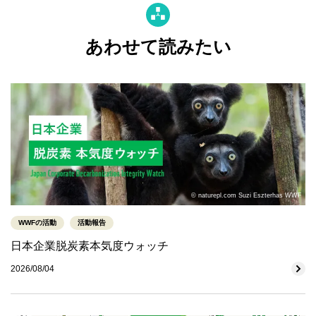
あわせて読みたい
© naturepl.com Suzi Eszterhas WWF
WWFの活動
活動報告
日本企業脱炭素本気度ウォッチ
2026/08/04