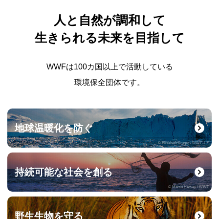
人と自然が調和して
生きられる未来を目指して
WWFは100カ国以上で活動している
環境保全団体です。
地球温暖化を防ぐ
© Elisabeth Kruger / WWF-US
持続可能な社会を創る
© Martin Harvey / WWF
野生生物を守る