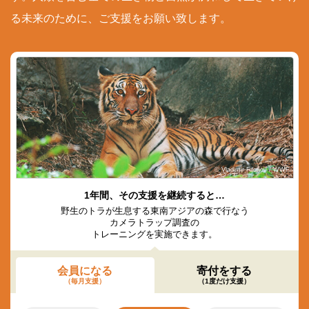
る未来のために、ご支援をお願い致します。
© Vladimir Filonov / WWF
1年間、その支援を継続すると…
野生のトラが生息する東南アジアの森で行なう
カメラトラップ調査の
トレーニングを実施できます。
会員になる
寄付をする
（毎月支援）
（1度だけ支援）