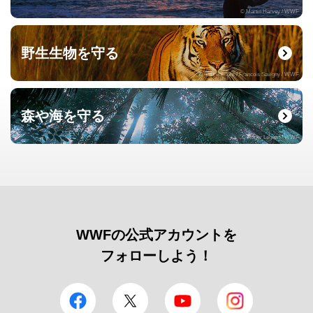
© Martin Harvey / WWF
野生生物を守る
© naturepl.com / Francois Savigny / WWF
森や海を守る
© Roger Leguen / WWF
WWFの公式アカウントを
フォローしよう！
facebook
Twitter
YouTube
Instagram