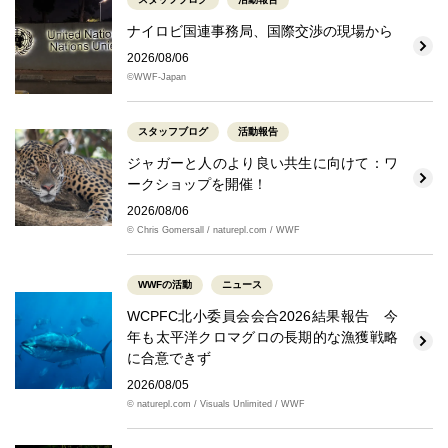
ナイロビ国連事務局、国際交渉の現場から
2026/08/06
©WWF-Japan
スタッフブログ
活動報告
ジャガーと人のより良い共生に向けて：ワ
ークショップを開催！
2026/08/06
© Chris Gomersall / naturepl.com / WWF
WWFの活動
ニュース
WCPFC北小委員会会合2026結果報告 今
年も太平洋クロマグロの長期的な漁獲戦略
に合意できず
2026/08/05
© naturepl.com / Visuals Unlimited / WWF