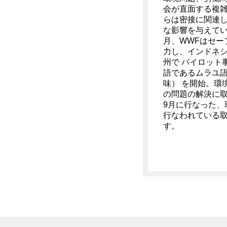
会が直面する複
らは密接に関連
な影響を与えてい
月、WWFはセー
力し、インドネ
州で パイロット
語であるムラユ
味） を開始。環
の問題の解決に取
9月に行なった、
行なわれている
す。