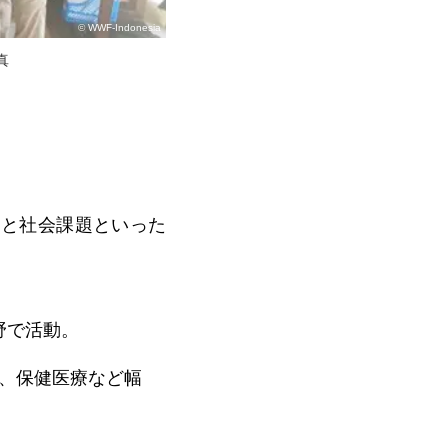
© WWF-Indonesia
真
題と社会課題といった
野で活動。
、保健医療など幅