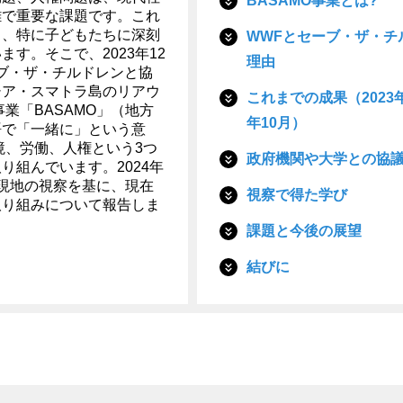
BASAMO事業とは?
雑で重要な課題です。これ
し、特に子どもたちに深刻
WWFとセーブ・ザ・チ
ます。そこで、2023年12
理由
ブ・ザ・チルドレンと協
シア・スマトラ島のリアウ
これまでの成果（2023年
事業「BASAMO」（地方
年10月）
語で「一緒に」という意
境、労働、人権という3つ
政府機関や大学との協
り組んでいます。2024年
現地の視察を基に、現在
視察で得た学び
取り組みについて報告しま
課題と今後の展望
結びに