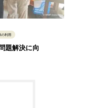
© WWF-Indonesia
林の利用
権問題解決に向