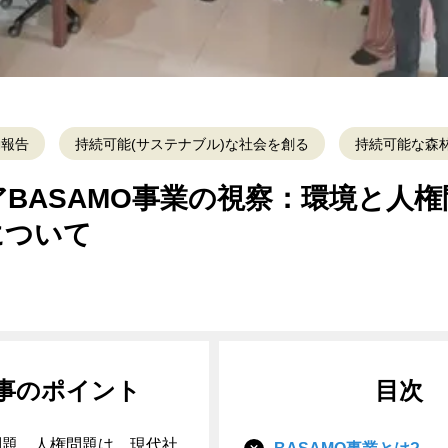
動報告
持続可能(サステナブル)な社会を創る
持続可能な森
BASAMO事業の視察：環境と人
について
事のポイント
目次
問題、人権問題は、現代社