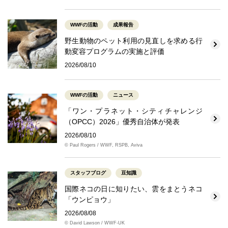
WWFの活動
成果報告
野生動物のペット利用の見直しを求める行
動変容プログラムの実施と評価
2026/08/10
WWFの活動
ニュース
「ワン・プラネット・シティチャレンジ
（OPCC）2026」優秀自治体が発表
2026/08/10
© Paul Rogers / WWF, RSPB, Aviva
スタッフブログ
豆知識
国際ネコの日に知りたい、雲をまとうネコ
「ウンピョウ」
2026/08/08
© David Lawson / WWF-UK