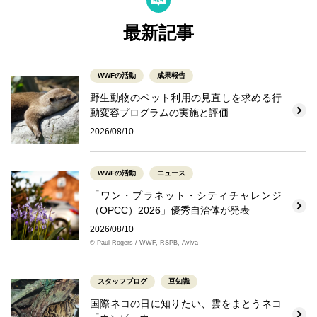
最新記事
WWFの活動
成果報告
野生動物のペット利用の見直しを求める行
動変容プログラムの実施と評価
2026/08/10
WWFの活動
ニュース
「ワン・プラネット・シティチャレンジ
（OPCC）2026」優秀自治体が発表
2026/08/10
© Paul Rogers / WWF, RSPB, Aviva
スタッフブログ
豆知識
国際ネコの日に知りたい、雲をまとうネコ