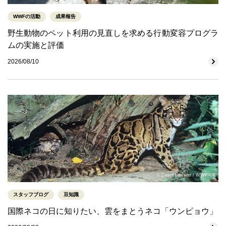
WWFの活動
成果報告
野生動物のペット利用の見直しを求める行動変容プログラ
ムの実施と評価
2026/08/10
© David Lawson / WWF-UK
スタッフブログ
豆知識
国際ネコの日に知りたい、雲をまとうネコ「ウンピョウ」