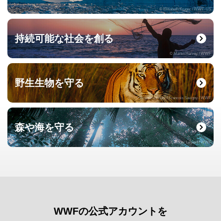
© Elisabeth Kruger / WWF-US
持続可能な社会を創る
© Martin Harvey / WWF
野生生物を守る
© naturepl.com / Francois Savigny / WWF
森や海を守る
© Roger Leguen / WWF
WWFの公式アカウントを