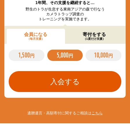
1年間、その支援を継続すると…
野生のトラが生息する東南アジアの森で行なう
カメラトラップ調査の
トレーニングを実施できます。
会員になる
寄付をする
（毎月支援）
（1度だけ支援）
1,500
5,000
10,000
円
円
円
遺贈遺言・高額寄付に関するご相談は
こちら