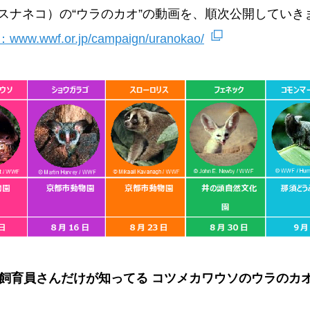
スナネコ）の“ウラのカオ”の動画を、順次公開していき
wf.or.jp/campaign/uranokao/
「飼育員さんだけが知ってる コツメカワウソのウラのカ