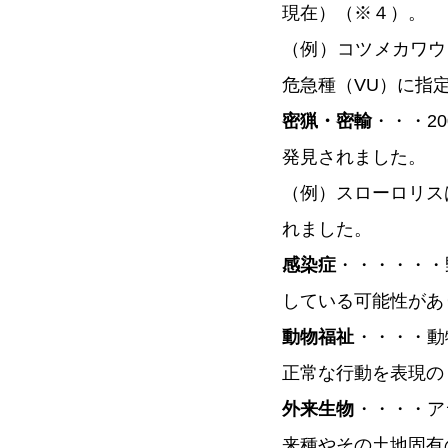
現在）（※４）。
（例）コツメカワウ
危急種（VU）に指
密猟・密輸
・・・20
発見されました。
（例）スローロリスは
れました。
感染症
・・・・・・
している可能性があ
動物福祉
・・・・動
正常な行動を表現の
外来生物
・・・・ア
来種やその土地固有