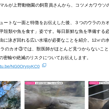
マルが上野動物園の飼育員さんから、コツメカワウソの
ュートな一面と特徴をお伝えした後、３つのウラのカ
甲殻類や魚を食す」姿です。毎日新鮮な魚を準備する
由に泳ぎ回れる広い水場が必要なことを紹介。12㎡の
ウラのカオ③では、獣医師がほとんど見つからないこと
の密輸や絶滅のリスクについてお伝えします。
utu.be/NG0OrysyKC0