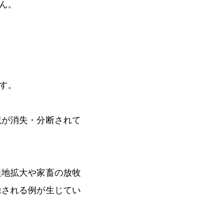
ん。
す。
境が消失・分断されて
農地拡大や家畜の放牧
除される例が生じてい