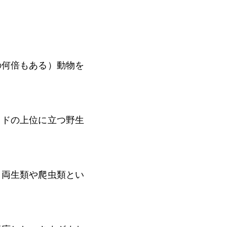
の何倍もある）動物を
ッドの上位に立つ野生
、両生類や爬虫類とい