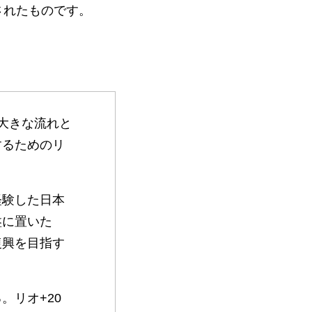
されたものです。
の大きな流れと
するためのリ
経験した日本
盤に置いた
復興を目指す
。リオ+20