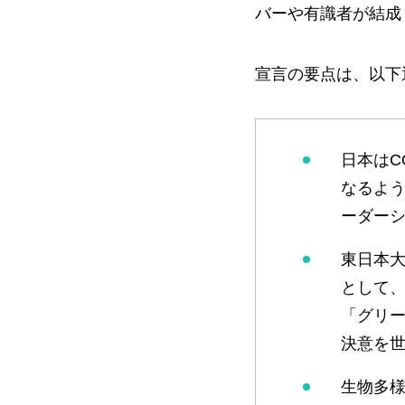
バーや有識者が結成
宣言の要点は、以下
日本はC
なるよ
ーダー
東日本
として
「グリ
決意を
生物多様