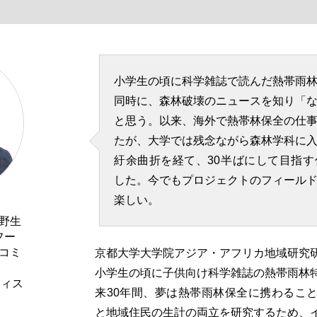
小学生の頃に科学雑誌で読んだ熱帯雨
同時に、森林破壊のニュースを知り「
と思う。以来、海外で熱帯林保全の仕
たが、大学では残念ながら森林学科に
紆余曲折を経て、30半ばにして目指
した。今でもプロジェクトのフィール
楽しい。
野生
フー
コミ
京都大学大学院アジア・アフリカ地域研究
、
小学生の頃に子供向け科学雑誌の熱帯雨林
フィス
来30年間、夢は熱帯雨林保全に携わるこ
と地域住民の生計の両立を研究するため、