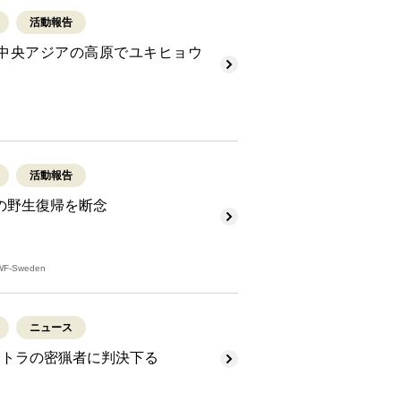
活動報告
中央アジアの高原でユキヒョウ
活動報告
の野生復帰を断念
WWF-Sweden
ニュース
、トラの密猟者に判決下る