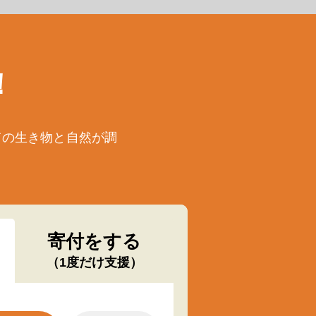
！
ての生き物と自然が調
寄付をする
（1度だけ支援）