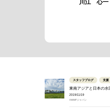
川江 心一
スタッフブログ
支援
東南アジアと日本の水
2019/11/19
©WWFジャパン