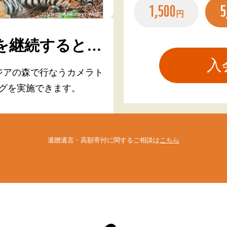
1,500
5
円
© Vladimir Filonov / WWF
を継続すると…
ジアの森で行なう
カメラト
グを実施できます。
遺贈遺言・高額寄付に関するご相談は
こちら