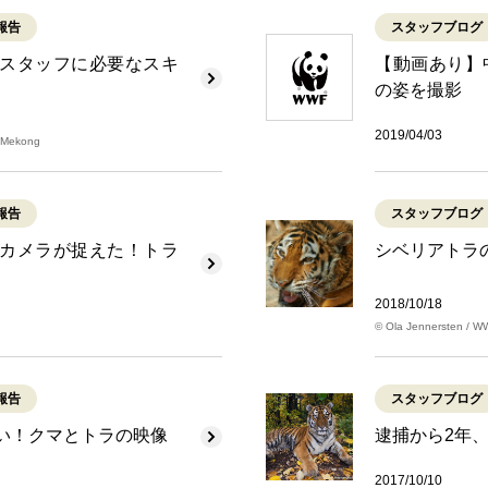
報告
スタッフブログ
スタッフに必要なスキ
【動画あり】
の姿を撮影
2019/04/03
 Mekong
報告
スタッフブログ
カメラが捉えた！トラ
シベリアトラ
2018/10/18
© Ola Jennersten / 
報告
スタッフブログ
い！クマとトラの映像
逮捕から2年
2017/10/10