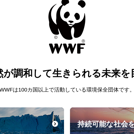
然が調和して
生きられる未来を
WWFは100カ国以上で活動している
環境保全団体です
持続可能な社会