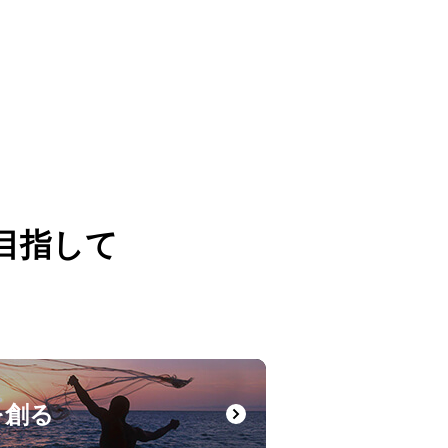
目指して
。
を創る