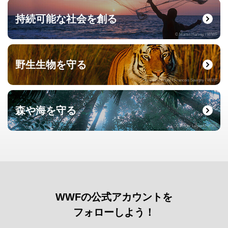
持続可能な社会を創る
© Martin Harvey / WWF
野生生物を守る
© naturepl.com / Francois Savigny / WWF
森や海を守る
© Roger Leguen / WWF
WWFの公式アカウントを
フォローしよう！