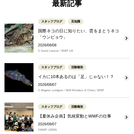
最新記事
スタッフブログ
豆知識
国際ネコの日に知りたい、雲をまとうネコ
「ウンピョウ」
2026/08/08
© David Lawson / WWF-UK
スタッフブログ
活動報告
イカに10本あるのは「足」じゃない！？
2026/08/07
© Magnus Lundgren / Wild Wonders of China / WWF
スタッフブログ
活動報告
【夏休み企画】気候変動とWWFの仕事
2026/08/07
©WWF-JAPAN