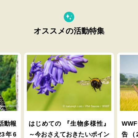
オススメの活動特集
lliams / WWF
© naturepl.com / Phil Savoie / WWF
活動報
はじめての 『生物多様性』
WW
23年6
～今おさえておきたいポイン
告（2