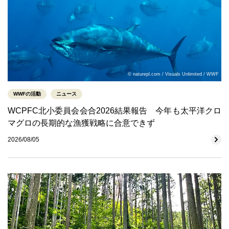
© naturepl.com / Visuals Unlimited / WWF
WWFの活動
ニュース
WCPFC北小委員会会合2026結果報告 今年も太平洋クロ
マグロの長期的な漁獲戦略に合意できず
2026/08/05