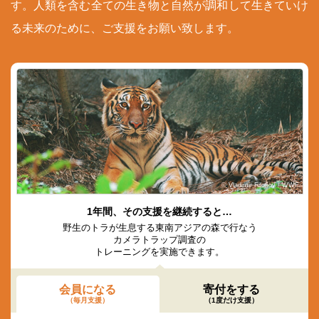
す。人類を含む全ての生き物と自然が調和して生きていけ
る未来のために、ご支援をお願い致します。
© Vladimir Filonov / WWF
1年間、その支援を継続すると…
野生のトラが生息する東南アジアの森で行なう
カメラトラップ調査の
トレーニングを実施できます。
会員になる
寄付をする
（毎月支援）
（1度だけ支援）