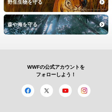
野生生物を守る
© naturepl.com / Francois Savigny / WWF
森や海を守る
© Roger Leguen / WWF
WWFの公式アカウントを
フォローしよう！
facebook
Twitter
YouTube
Instagram