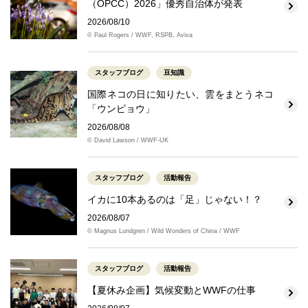
（OPCC）2026」優秀自治体が発表
2026/08/10
© Paul Rogers / WWF, RSPB, Aviva
スタッフブログ
豆知識
国際ネコの日に知りたい、雲をまとうネコ
「ウンピョウ」
2026/08/08
© David Lawson / WWF-UK
スタッフブログ
活動報告
イカに10本あるのは「足」じゃない！？
2026/08/07
© Magnus Lundgren / Wild Wonders of China / WWF
スタッフブログ
活動報告
【夏休み企画】気候変動とWWFの仕事