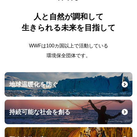
人と自然が調和して
生きられる未来を目指して
WWFは100カ国以上で活動している
環境保全団体です。
地球温暖化を防ぐ
© Elisabeth Kruger / WWF-US
持続可能な社会を創る
© Martin Harvey / WWF