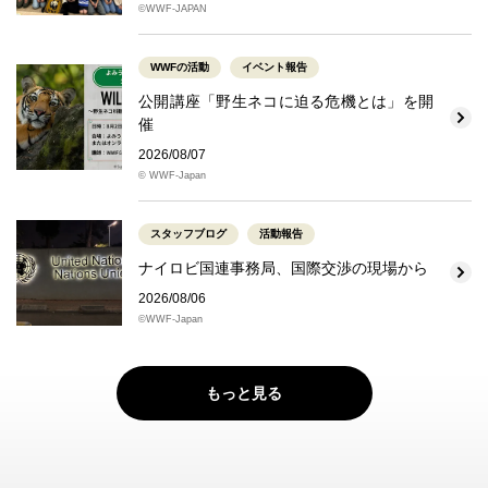
©WWF-JAPAN
WWFの活動
イベント報告
公開講座「野生ネコに迫る危機とは」を開
催
2026/08/07
© WWF-Japan
スタッフブログ
活動報告
ナイロビ国連事務局、国際交渉の現場から
2026/08/06
©WWF-Japan
もっと見る