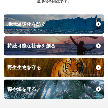
環境保全団体です。
地球温暖化を防ぐ
© Elisabeth Kruger / WWF-US
持続可能な社会を創る
© Martin Harvey / WWF
野生生物を守る
© naturepl.com / Francois Savigny / WWF
森や海を守る
© Roger Leguen / WWF