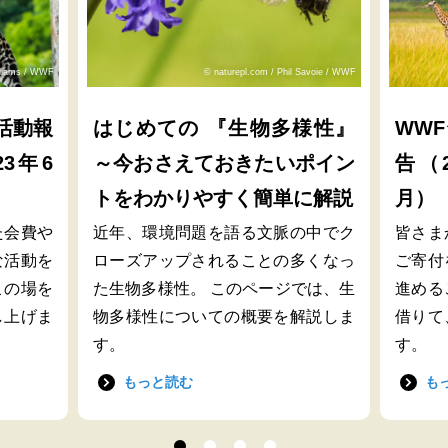
lliams / WWF
© naturepl.com / Phil Savoie / WWF
活動報
はじめての 『生物多様性』
WW
23年6
～今おさえておきたいポイン
告（2
トをわかりやすく簡単に解説
月）
た会費や
近年、環境問題を語る文脈の中でク
皆さま
な活動を
ローズアップされることの多くなっ
ご寄付
この場を
た生物多様性。 このページでは、生
進める
し上げま
物多様性についての概要を解説しま
借りて
す。
す。
もっと読む
も