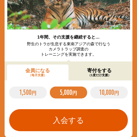
© Vladimir Filonov / WWF
1年間、その支援を継続すると…
野生のトラが生息する東南アジアの森で行なう
カメラトラップ調査の
トレーニングを実施できます。
会員になる
寄付をする
（毎月支援）
（1度だけ支援）
1,500
5,000
10,000
円
円
円