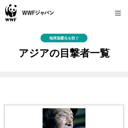
toggle
naviga
地球温暖化を防ぐ
アジアの目撃者一覧