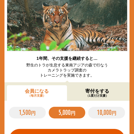
© Vladimir Filonov / WWF
1年間、その支援を継続すると…
野生のトラが生息する東南アジアの森で行なう
カメラトラップ調査の
トレーニングを実施できます。
会員になる
寄付をする
（毎月支援）
（1度だけ支援）
1,500
5,000
10,000
円
円
円