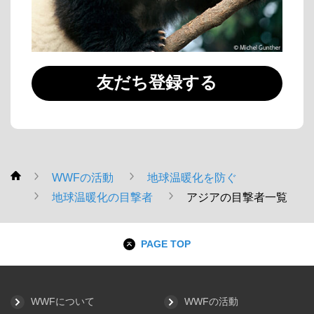
友だち登録する
WWFの活動
地球温暖化を防ぐ
WWF
地球温暖化の目撃者
アジアの目撃者一覧
PAGE TOP
WWFについて
WWFの活動