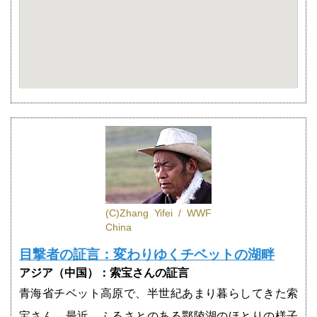
(C)Zhang Yifei / WWF
China
目撃者の証言：変わりゆくチベットの湖畔
アジア（中国）：索宝さんの証言
青海省チベット高原で、半世紀あまり暮らしてきた索
宝さん。最近、ふるさとのある鄂陵湖のほとりの様子