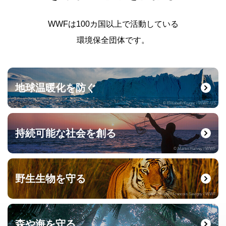
WWFは100カ国以上で活動している
環境保全団体です。
地球温暖化を防ぐ
© Elisabeth Kruger / WWF-US
持続可能な社会を創る
© Martin Harvey / WWF
野生生物を守る
© naturepl.com / Francois Savigny / WWF
森や海を守る