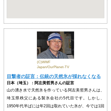
(C)WWF
Japan/OurPlanet-TV
目撃者の証言：伝統の天然氷が採れなくなる
日本（埼玉）：阿左美哲男さんの証言
山の湧き水で天然氷を作っている阿左美哲男さんは、
埼玉県秩父にある製氷会社の5代目です。しかし、
1950年代半ばには年2回は取れていた氷が、今では1回