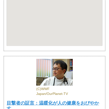
(C)WWF
Japan/OurPlanet-TV
目撃者の証言：温暖化が人の健康をおびやか
す