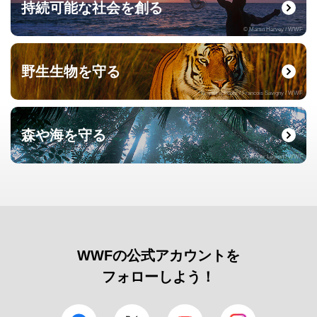
持続可能な社会を創る
© Martin Harvey / WWF
野生生物を守る
© naturepl.com / Francois Savigny / WWF
森や海を守る
© Roger Leguen / WWF
WWFの公式アカウントを
フォローしよう！
facebook
Twitter
YouTube
Instagram