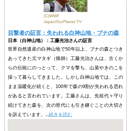
(C)WWF
Japan/OurPlanet-TV
目撃者の証言：失われる白神山地・ブナの森
日本（白神山地）：工藤光治さんの証言
世界自然遺産の白神山地で50年以上、ブナの森とつき
あってきた元マタギ（猟師）工藤光治さんは、古くか
らの伝統にのっとって、クマを撃ち、山菜やきのこを
採って暮らしてきました。しかし白神山地では、この
まま温暖化が続くと、100年で森の9割が失われる恐れ
があると言われています。工藤さんは、先祖代々守り
続けてきた森を、次の世代にも引き継ぐことの大切さ
を訴えています。...
続きを読む