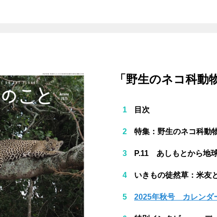
「野生のネコ科動
目次
特集：野生のネコ科動
P.11 あしもとから地
いきもの徒然草：米友と熊
2025年秋号 カレンダ