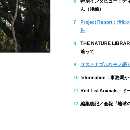
特別インタビュー：デ
ん（後編）​
Project Report
告​
THE NATURE LIB
追って​​
サステナブルなモノ語
Information：事務
Red List Animals：
編集後記／会報『地球