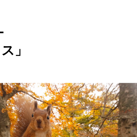
ー
」​​