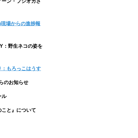
ィーン・フジオカさ
：活動の現場からの進捗報
RARY：野生ネコの姿を
り：もろっこはうす
局からのお知らせ
ドール
のこと』について