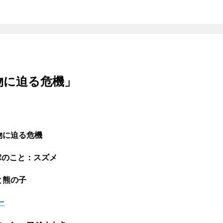
物に迫る危機」
物に迫る危機
球のこと：スズメ​
の子 ​
ー