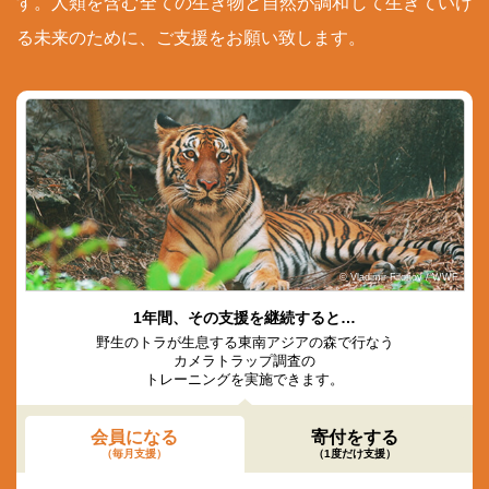
す。人類を含む全ての生き物と自然が調和して生きていけ
る未来のために、ご支援をお願い致します。
© Vladimir Filonov / WWF
1年間、その支援を継続すると…
野生のトラが生息する東南アジアの森で行なう
カメラトラップ調査の
トレーニングを実施できます。
会員になる
寄付をする
（毎月支援）
（1度だけ支援）