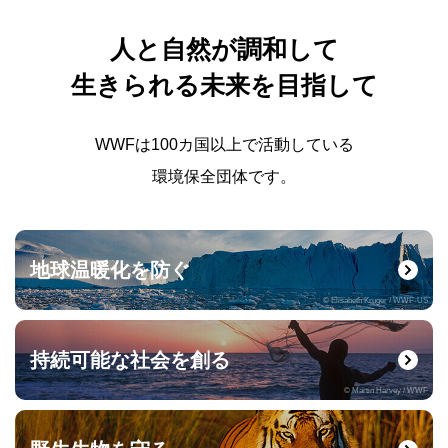
人と自然が調和して
生きられる未来を目指して
WWFは100カ国以上で活動している
環境保全団体です。
地球温暖化を防ぐ
© Elisabeth Kruger / WWF-US
持続可能な社会を創る
© Martin Harvey / WWF