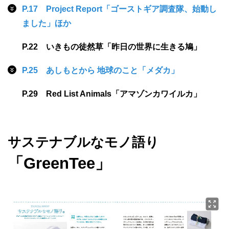
P.17 Project Report「ゴーストギア調査隊、始動し
ました」ほか​
P.22 いきもの徒然草「昨日の世界に生きる鳩」​
P.25 あしもとから 地球のこと「メダカ」
P.29 Red List Animals「アマゾンカワイルカ」
サステナブルなモノ語り
「GreenTee」​