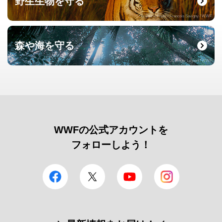
野生生物を守る
© naturepl.com / Francois Savigny / WWF
森や海を守る
© Roger Leguen / WWF
WWFの公式アカウントを
フォローしよう！
facebook
Twitter
YouTube
Instagram