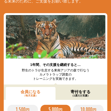
る未来のために、ご支援をお願い致します。
© Vladimir Filonov / WWF
1年間、その支援を継続すると…
野生のトラが生息する東南アジアの森で行なう
カメラトラップ調査の
トレーニングを実施できます。
会員になる
寄付をする
（毎月支援）
（1度だけ支援）
1,500
5,000
10,000
円
円
円