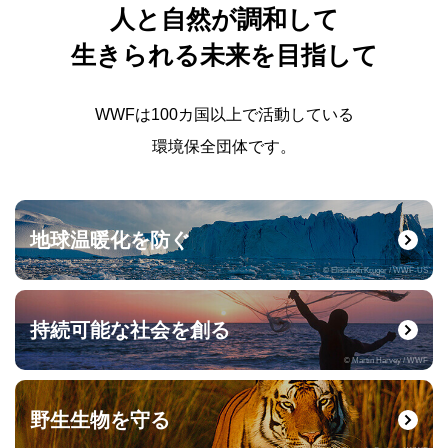
人と自然が調和して
生きられる未来を目指して
WWFは100カ国以上で活動している
環境保全団体です。
地球温暖化を防ぐ
© Elisabeth Kruger / WWF-US
持続可能な社会を創る
© Martin Harvey / WWF
野生生物を守る