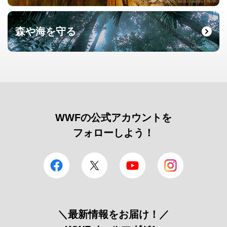
© naturepl.com / Francois Savigny / WWF
森や海を守る
© Roger Leguen / WWF
WWFの公式アカウントを
フォローしよう！
facebook
Twitter
YouTube
Instagram
＼最新情報をお届け！／