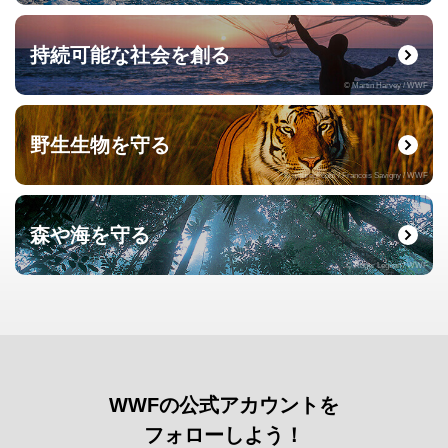
持続可能な社会を創る
© Martin Harvey / WWF
野生生物を守る
© naturepl.com / Francois Savigny / WWF
森や海を守る
© Roger Leguen / WWF
WWFの公式アカウントを
フォローしよう！