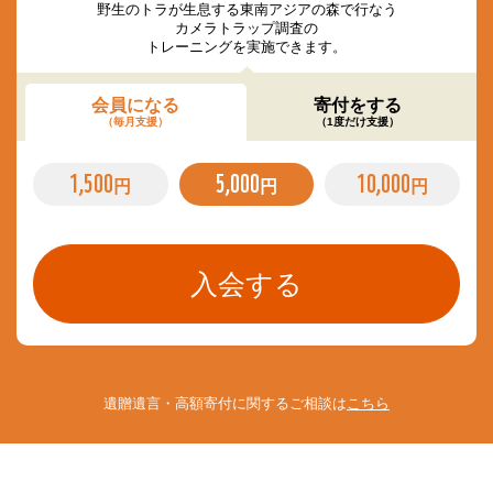
野生のトラが生息する東南アジアの森で行なう
カメラトラップ調査の
トレーニングを実施できます。
会員になる
寄付をする
（毎月支援）
（1度だけ支援）
1,500
5,000
10,000
円
円
円
遺贈遺言・高額寄付に関するご相談は
こちら