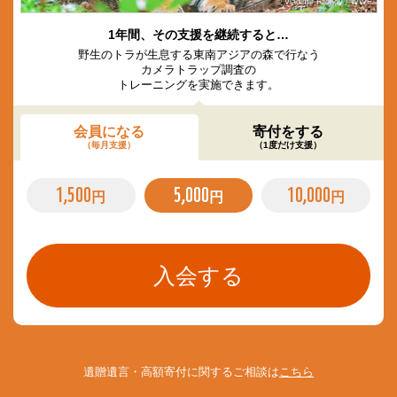
© Vladimir Filonov / WWF
1年間、その支援を継続すると…
野生のトラが生息する東南アジアの森で行なう
カメラトラップ調査の
トレーニングを実施できます。
会員になる
寄付をする
（毎月支援）
（1度だけ支援）
1,500
5,000
10,000
円
円
円
遺贈遺言・高額寄付に関するご相談は
こちら