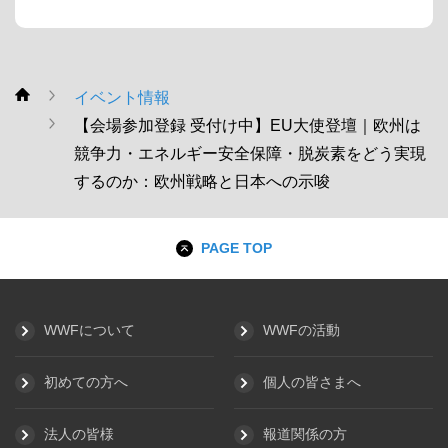
イベント情報
WWF
【会場参加登録 受付け中】EU⼤使登壇｜欧州は
競争⼒・エネルギー安全保障・脱炭素をどう実現
するのか：欧州戦略と⽇本への⽰唆
PAGE TOP
WWFについて
WWFの活動
初めての方へ
個人の皆さまへ
法人の皆様
報道関係の方