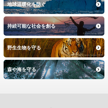
地球温暖化を防ぐ
© Elisabeth Kruger / WWF-US
持続可能な社会を創る
© Martin Harvey / WWF
野生生物を守る
© naturepl.com / Francois Savigny / WWF
森や海を守る
© Roger Leguen / WWF