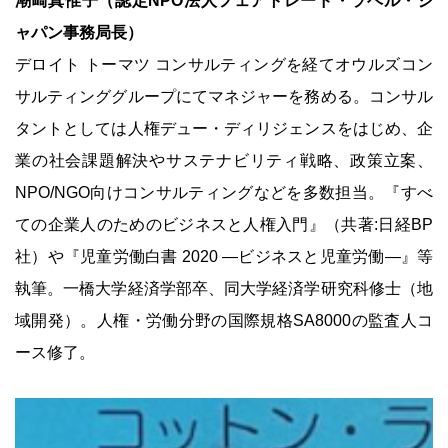
潮崎真惟子（認定NPO法人フェアトレード・ラベル・ジ
ャパン事務局長）
デロイト トーマツ コンサルティングを経てオウルズコン
サルティンググループにてマネジャーを務める。コンサル
タントとしては人権デュー・ディリジェンスをはじめ、企
業の社会課題解決やサステナビリティ戦略、政策立案、
NPO/NGO向けコンサルティングなどを多数担当。『すべ
ての企業人のためのビジネスと人権入門』（共著:日経BP
社）や『児童労働白書 2020 ―ビジネスと児童労働―』等
執筆。一橋大学経済学部卒、同大学経済学研究科修士（地
域開発）。人権・労働分野の国際規格SA8000の監査人コ
ース修了。