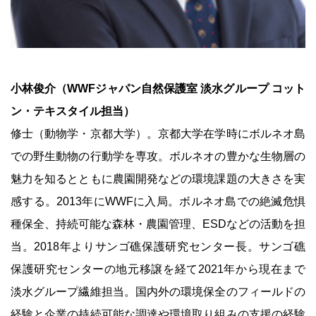
小林俊介（WWFジャパン自然保護室 淡水グループ コット
ン・テキスタイル担当）
修士（動物学・京都大学）。京都大学在学時にボルネオ島
での野生動物の行動学を専攻。ボルネオの豊かな生物層の
魅力を知るとともに農園開発などの環境課題の大きさを実
感する。2013年にWWFに入局。ボルネオ島での絶滅危惧
種保全、持続可能な森林・農園管理、ESDなどの活動を担
当。2018年よりサンゴ礁保護研究センター長。サンゴ礁
保護研究センターの地元移譲を経て2021年から現在まで
淡水グループ繊維担当。国内外の環境保全のフィールドの
経験と企業の持続可能な調達や環境取り組みの支援の経験