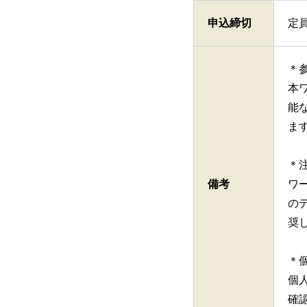
申込締切
定
＊
本
能
ま
＊
備考
ワ
の
奨
＊
個
確