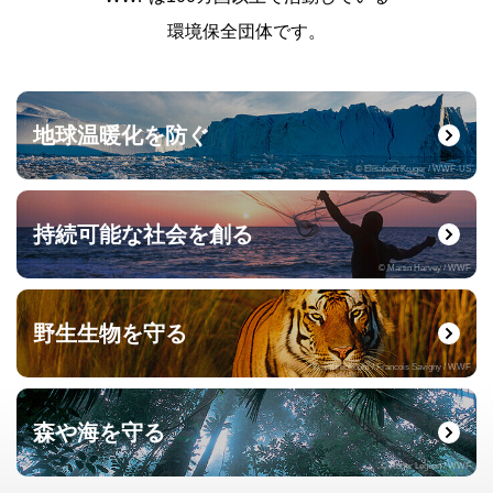
環境保全団体です。
地球温暖化を防ぐ
© Elisabeth Kruger / WWF-US
持続可能な社会を創る
© Martin Harvey / WWF
野生生物を守る
© naturepl.com / Francois Savigny / WWF
森や海を守る
© Roger Leguen / WWF