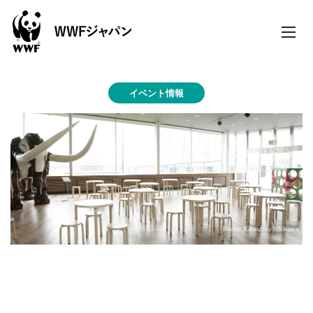
toggle
naviga
イベント情報
Photo: Katsuhiro Ichikawa