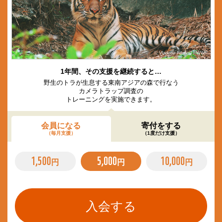
© Vladimir Filonov / WWF
1年間、その支援を継続すると…
野生のトラが生息する東南アジアの森で行なう
カメラトラップ調査の
トレーニングを実施できます。
会員になる
寄付をする
（毎月支援）
（1度だけ支援）
1,500
5,000
10,000
円
円
円