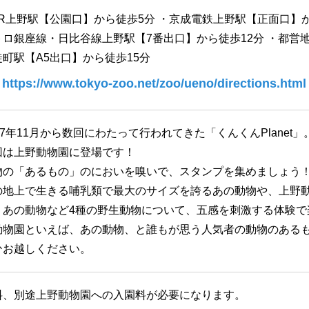
JR上野駅【公園口】から徒歩5分 ・京成電鉄上野駅【正面口】か
トロ銀座線・日比谷線上野駅【7番出口】から徒歩12分 ・都営
徒町駅【A5出口】から徒歩15分
https://www.tokyo-zoo.net/zoo/ueno/directions.html
17年11月から数回にわたって行われてきた「くんくんPlanet
回は上野動物園に登場です！
物の「あるもの」のにおいを嗅いで、スタンプを集めましょう！
の地上で生きる哺乳類で最大のサイズを誇るあの動物や、上野
、あの動物など4種の野生動物について、五感を刺激する体験で
動物園といえば、あの動物、と誰もが思う人気者の動物のある
ひお越しください。
料、別途上野動物園への入園料が必要になります。