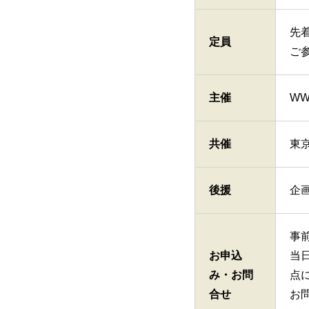
先
定員
ご
主催
W
共催
東
後援
企
事
お申込
当日
み・お問
点
合せ
お問