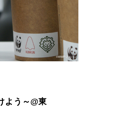
©WWFジャパン
かけよう～@東