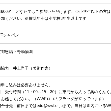
着600名 どなたでもご参加いただけます。※小学生以下の方
参加ください。※推奨年令は小学校3年生以上です
WFジャパン
京都恩賜上野動物園
画協力：井上尚子（美術作家）
前申し込みは必要ありません。
、受付時間（11：00～15：30）に東門から入って奥のくんくん
にお越しください。（WWFロゴのフラッグが立っています）
合せ先：前日まではedu@wwf.or.jpまで。当日は園内にいる