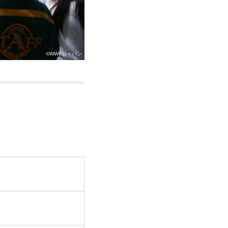
©WWFジャパン