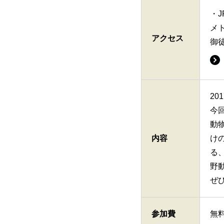
・
メ
アクセス
御
20
今
動
内容
け
る
野
ぜ
参加費
無