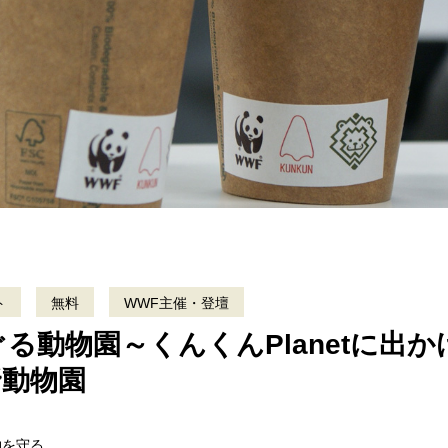
ト
無料
WWF主催・登壇
る動物園～くんくんPlanetに出
野動物園
物を守る