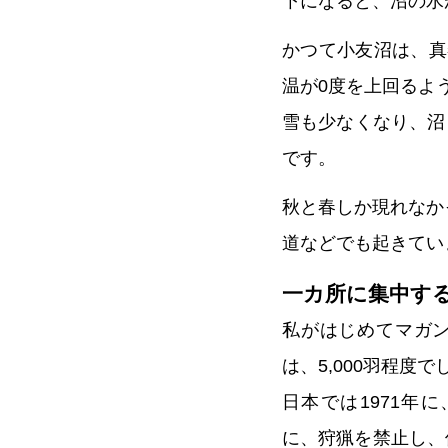
下になると、沼の水
かつて小友沼は、真
温が0度を上回るよ
雪も少なくなり、沼
です。
秋と春しか現れなか
道などでも起きてい
一カ所に集中す
私がはじめてマガ
は、5,000羽程度で
日本では1971年
に、狩猟を禁止し、