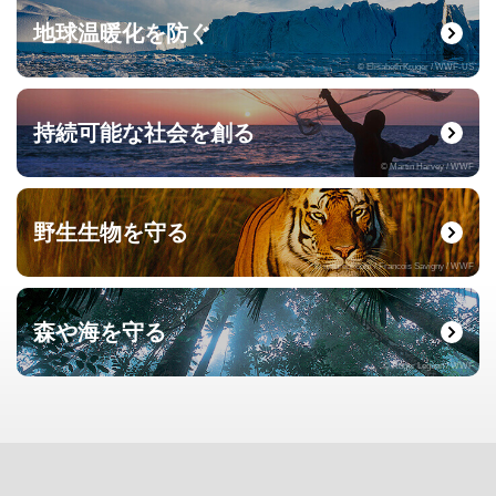
地球温暖化を防ぐ
© Elisabeth Kruger / WWF-US
持続可能な社会を創る
© Martin Harvey / WWF
野生生物を守る
© naturepl.com / Francois Savigny / WWF
森や海を守る
© Roger Leguen / WWF