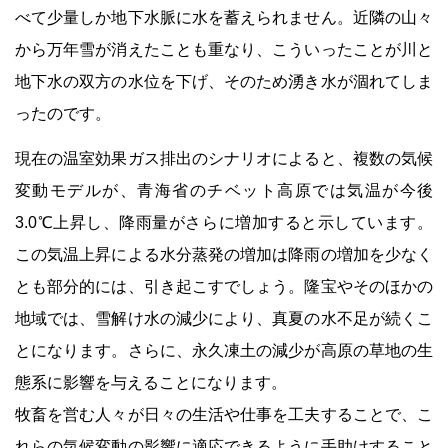
べて少量しか地下水脈に水を蓄えられません。近隣の山々
から万年雪が消えたことも重なり、こういったことが川と
地下水の双方の水位を下げ、そのため湧き水が涸れてしま
ったのです。
現在の温室効果ガス排出のシナリオによると、複数の気候
変動モデルが、青海省のチベット高原では気温が今後
3.0℃上昇し、降雨量がさらに増加すると示しています。
この気温上昇による水分蒸発の増加は降雨の増加を少なく
とも部分的には、引き起こすでしょう。隆宝やそのほかの
地域では、雪解け水の減少により、真夏の水不足が続くこ
とになります。さらに、永久凍土の減少が高原の草地の生
態系に影響を与えることになります。
牧畜を営む人々が日々の生活や仕事を工夫することで、こ
れらの気候変動の影響に適応できるように手助けすること