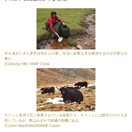
水を汲みにきた更求拉加さんの妻。生活に必要な水を確保するのが大変な仕
事だ。
(C)Zhang Yifei / WWF China
チベット高原で広く飼育されている家畜ヤク。チベットには野生のヤクも生
息しているが、数はわずかで絶滅の危機にある。
(C)John MacKINNON/WWF-Canon