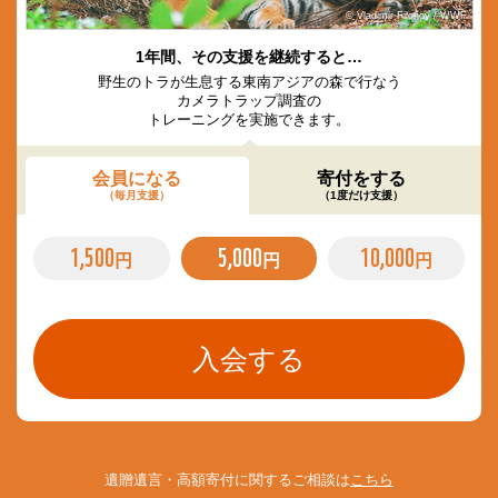
© Vladimir Filonov / WWF
1年間、その支援を継続すると…
野生のトラが生息する東南アジアの森で行なう
カメラトラップ調査の
トレーニングを実施できます。
会員になる
寄付をする
（毎月支援）
（1度だけ支援）
1,500
5,000
10,000
円
円
円
遺贈遺言・高額寄付に関するご相談は
こちら