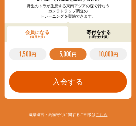
野生のトラが生息する東南アジアの森で行なう
カメラトラップ調査の
トレーニングを実施できます。
会員になる
寄付をする
（毎月支援）
（1度だけ支援）
1,500
5,000
10,000
円
円
円
遺贈遺言・高額寄付に関するご相談は
こちら