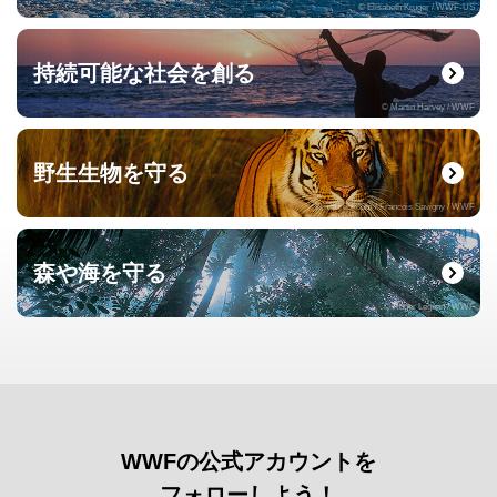
© Elisabeth Kruger / WWF-US
持続可能な社会を創る
© Martin Harvey / WWF
野生生物を守る
© naturepl.com / Francois Savigny / WWF
森や海を守る
© Roger Leguen / WWF
WWFの公式アカウントを
フォローしよう！