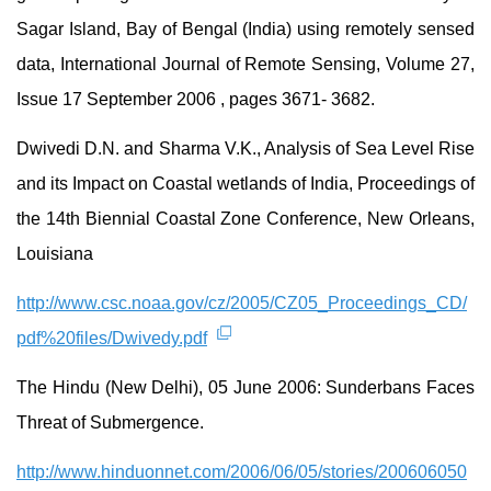
Sagar Island, Bay of Bengal (India) using remotely sensed
data, International Journal of Remote Sensing, Volume 27,
Issue 17 September 2006 , pages 3671- 3682.
Dwivedi D.N. and Sharma V.K., Analysis of Sea Level Rise
and its Impact on Coastal wetlands of India, Proceedings of
the 14th Biennial Coastal Zone Conference, New Orleans,
Louisiana
http://www.csc.noaa.gov/cz/2005/CZ05_Proceedings_CD/
pdf%20files/Dwivedy.pdf
The Hindu (New Delhi), 05 June 2006: Sunderbans Faces
Threat of Submergence.
http://www.hinduonnet.com/2006/06/05/stories/200606050