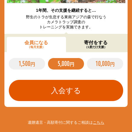
1年間、その支援を継続すると…
野生のトラが生息する東南アジアの森で行なう
カメラトラップ調査の
トレーニングを実施できます。
会員になる
寄付をする
（毎月支援）
（1度だけ支援）
1,500
5,000
10,000
円
円
円
遺贈遺言・高額寄付に関するご相談は
こちら