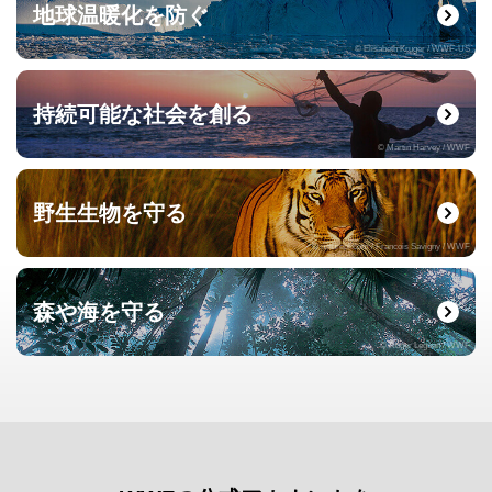
地球温暖化を防ぐ
© Elisabeth Kruger / WWF-US
持続可能な社会を創る
© Martin Harvey / WWF
野生生物を守る
© naturepl.com / Francois Savigny / WWF
森や海を守る
© Roger Leguen / WWF