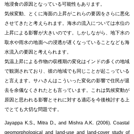
地浸食の原因となっている可能性もあります。
気候変動、とくに海面の上昇がこれらの要因をさらに悪化
させてきたと考えられます。海水の流入については水位の
上昇による影響が大きいのです。しかしながら、地下水の
取水や雨水の地面への浸透が遅くなっていることなども海
水流入の要因と考えられます。
気温上昇による作物の収穫期の変化はインドの多くの地域
で観測されており、彼の地域でも同じことが起こっている
と言えます。サハさんはこういった変化の影響で住民が退
去を余儀なくされたとも言っています。これは気候変動が
原因と思われる影響とそれに対する適応を今後検討する上
でとても大切な問題です。
Jayappa K.S., Mitra D., and Mishra A.K. (2006). Coastal
geomorphological and land-use and land-cover study of