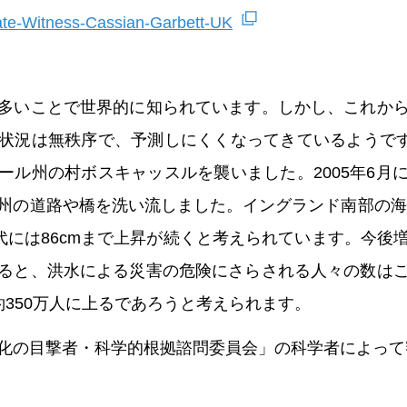
ate-Witness-Cassian-Garbett-UK
多いことで世界的に知られています。しかし、これか
状況は無秩序で、予測しにくくなってきているようです。
ール州の村ボスキャッスルを襲いました。2005年6月
州の道路や橋を洗い流しました。イングランド南部の海面
0年代には86cmまで上昇が続くと考えられています。今
ると、洪水による災害の危険にさらされる人々の数は
約350万人に上るであろうと考えられます。
化の目撃者・科学的根拠諮問委員会」の科学者によって