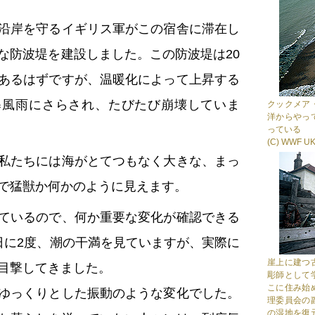
沿岸を守るイギリス軍がこの宿舎に滞在し
な防波堤を建設しました。この防波堤は20
あるはずですが、温暖化によって上昇する
暴風雨にさらされ、たびたび崩壊していま
クックメア
洋からやっ
っている
(C) WWF U
私たちには海がとてつもなく大きな、まっ
で猛獣か何かのように見えます。
ているので、何か重要な変化が確認できる
日に2度、潮の干満を見ていますが、実際に
崖上に建つ
目撃してきました。
彫師として
こに住み始
ゆっくりとした振動のような変化でした。
理委員会の
の湿地を復