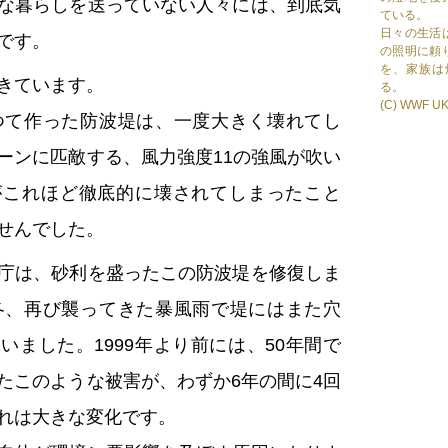
な暮らしを送っていない人々には、到底気
ている。
日々の生活
です。
の照明に頼
を、家族は
きています。
る。
(C) WWF U
かつて作った防波堤は、一度大きく壊れてし
ーンに匹敵する、風力強度11の強風が吹い
がこれほど徹底的に壊されてしまったこと
せんでした。
庁は、砂利を盛ったこの防波堤を修復しま
の冬、再び襲ってきた暴風雨で堤にはまた穴
いました。1999年より前には、50年間で
たこのような被害が、わずか6年の間に4回
れは大きな変化です。