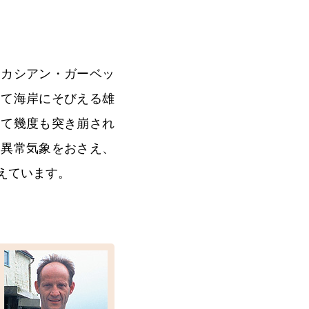
むカシアン・ガーベッ
して海岸にそびえる雄
って幾度も突き崩され
、異常気象をおさえ、
えています。