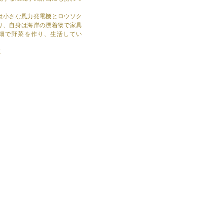
は小さな風力発電機とロウソク
り、自身は海岸の漂着物で家具
畑で野菜を作り、生活してい
K