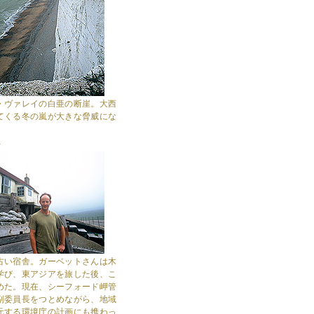
・ヴァレイの白亜の断崖。大西
てくる冬の嵐が大きな脅威にな
K
古い宿舎。ガーベットさんは木
学び、東アジアを旅した後、こ
めた。現在、シーフォード岬管
副委員長をつとめながら、地域
元する環境庁の計画にも携わっ