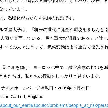
んでした。これは大変悔やまれることであり、現在、
なっています。
は、温暖化がもたらす気候の変動です。
ルズ皇太子は、「将来の世代に健全な環境をきちんと
ち人類が直面している、最も重大な問題である」と述べ
すべての人々にとって、気候変動はより重要で優先さ
言葉に耳を傾け、ヨーロッパ中で二酸化炭素の排出を
どもたちは、私たちの行動をしっかりと見ています。
ナル／ホームページ掲載日：2005年11月22日
ssian Garbett, England
/about_our_earth/aboutcc/problems/people_at_risk/pers