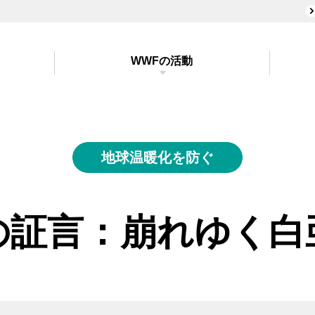
WWFの活動
地球温暖化を防ぐ
の証言：崩れゆく白